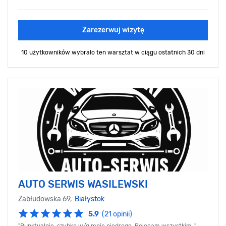
Zarezerwuj wizytę
10 użytkowników wybrało ten warsztat
w ciągu ostatnich 30 dni
AUTO SERWIS WASILEWSKI
Zabłudowska 69,
Białystok
5.9
(21 opinii)
"Punktualnie, szybko w/g mnie niedrogo. Polecam wszystkim .",