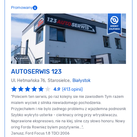
Promowany
AUTOSERWIS 123
Ul. Hetmańska 76, Starosielce,
Białystok
4.9
(413 opinii)
"Polecem ten serwis, po raz kolejny sie nie zawiodlem Tym razem
mialem wyciek z silnika niewiadomego pochodzenia.
Przyjechałem i nie bylo zadnego problemu z wjazdemna podnosnik
Szybko wykryto usterke - cierknacy oring przy wtryskiwaczu.
Naprawione ekspresowo, nie na klej, sline czy słowo honoru. Nowy
oring Forda Rowniez bylem pozytywnie...",
Janusz, Ford Focus 1.8 TDCI 2006