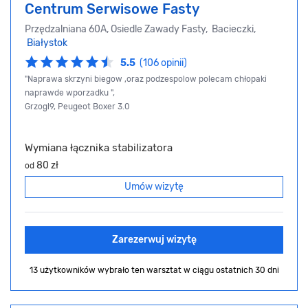
Centrum Serwisowe Fasty
Przędzalniana 60A, Osiedle Zawady Fasty, Bacieczki,
Białystok
5.5
(106 opinii)
"Naprawa skrzyni biegow ,oraz podzespolow polecam chłopaki
naprawde wporzadku ",
Grzogl9, Peugeot Boxer 3.0
Wymiana łącznika stabilizatora
80 zł
od
Umów wizytę
Zarezerwuj wizytę
13 użytkowników wybrało ten warsztat
w ciągu ostatnich 30 dni