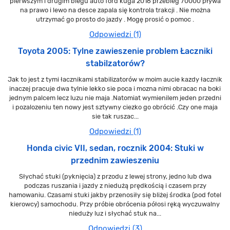
pierwszym i drugim biegu auto ford kuga 2016 przebieg 70000 pływa
na prawo i lewo na desce zapala się kontrola trakcji . Nie można
utrzymać go prosto do jazdy . Mogę prosić o pomoc .
Odpowiedzi (1)
Toyota 2005: Tylne zawieszenie problem Łaczniki
stabilzatorów?
Jak to jest z tymi łacznikami stabilizatorów w moim aucie kazdy łacznik
inaczej pracuje dwa tylnie lekko sie poca i mozna nimi obracac na boki
jednym palcem lecz luzu nie maja .Natomiat wymienilem jeden przedni
i pozalozeniu ten nowy jest sztywny ciezko go obrócić .Czy one maja
sie tak ruszac...
Odpowiedzi (1)
Honda civic VII, sedan, rocznik 2004: Stuki w
przednim zawieszeniu
Słychać stuki (pyknięcia) z przodu z lewej strony, jedno lub dwa
podczas ruszania i jazdy z niedużą prędkością i czasem przy
hamowaniu. Czasami stuki jakby przenosiły się bliżej środka (pod fotel
kierowcy) samochodu. Przy próbie obrócenia półosi ręką wyczuwalny
nieduży luz i słychać stuk na...
Odpowiedzi (3)