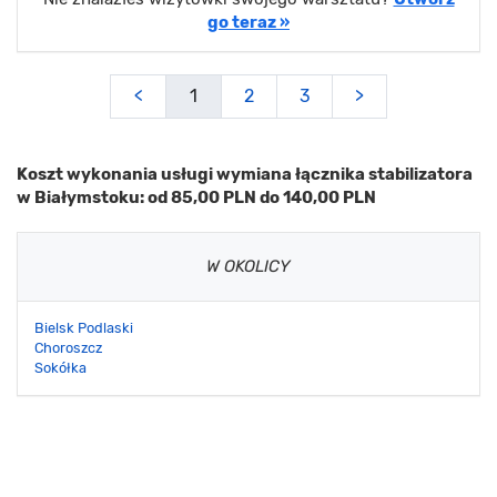
go teraz »
<
1
2
3
>
Koszt wykonania usługi wymiana łącznika stabilizatora
w Białymstoku: od 85,00 PLN do 140,00 PLN
W OKOLICY
Bielsk Podlaski
Choroszcz
Sokółka