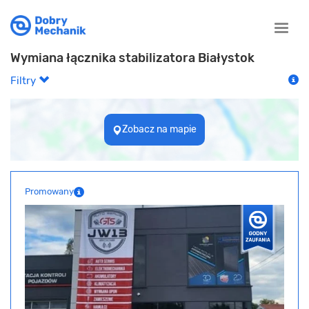
Toggle
naviga
Wymiana łącznika stabilizatora Białystok
Filtry
Zobacz na mapie
Promowany