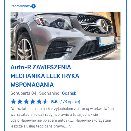
Promowany
Auto-R ZAWIESZENIA
MECHANIKA ELEKTRYKA
WSPOMAGANIA
Schuberta 84, Suchanino,
Gdańsk
5.5
(173 opinie)
"Warsztat oceniam na 6.przyjechalem z usterką w a4,w dwóch
warsztatach nie dali rady naprawić a tutaj jednak się
udało.Napewno nie polecam autoak...... Napewno skorzystam
jeszcze z usług tego pana.brawo......",