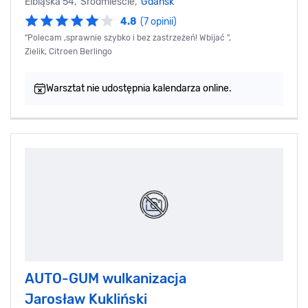
Elbląska 54, Śródmieście,
Gdańsk
4.8
(7 opinii)
"Polecam ,sprawnie szybko i bez zastrzeżeń! Wbijać ",
Zielik, Citroen Berlingo
Warsztat nie udostępnia kalendarza online.
AUTO-GUM wulkanizacja
Jarosław Kukliński