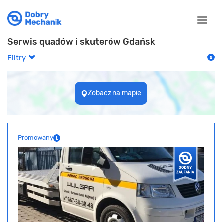
Toggle
naviga
Serwis quadów i skuterów Gdańsk
Filtry
Zobacz na mapie
Promowany