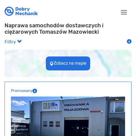
Toggle
naviga
Naprawa samochodów dostawczych i
ciężarowych Tomaszów Mazowiecki
Filtry
Zobacz na mapie
Promowany