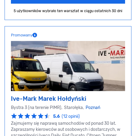
5 użytkowników wybrało ten warsztat
w ciągu ostatnich 30 dni
Promowany
Ive-Mark Marek Hołdyński
Bystra 3 (na terenie PIMR), Starołęka,
Poznań
5.6
(12 opinii)
Zajmujemy się naprawą samochodów od ponad 30 lat.
Zapraszamy kierowców aut osobowych i dostarczych, w
szczególności Iveco Daily, Fiat Ducato, Citroen Jumper,