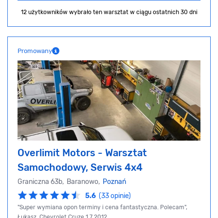
12 użytkowników wybrało ten warsztat
w ciągu ostatnich 30 dni
Promowany
Overlimit Motors - Warsztat
Samochodowy, Serwis 4x4
Graniczna 63b, Baranowo,
Poznań
5.6
(33 opinie)
"Super wymiana opon terminy i cena fantastyczna. Polecam",
Łukasz, Chevrolet Cruze 1.7 2012