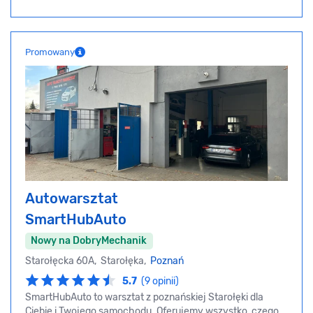
Promowany
Autowarsztat
SmartHubAuto
Nowy na DobryMechanik
Starołęcka 60A, Starołęka,
Poznań
5.7
(9 opinii)
SmartHubAuto to warsztat z poznańskiej Starołęki dla
Ciebie i Twojego samochodu. Oferujemy wszystko, czego