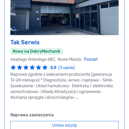
Tak Serwis
Nowy na DobryMechanik
świętego Antoniego 68C, Nowe Miasto,
Poznań
5.9
(3 opinie)
Naprawa zgodnie z zaleceniami producenta (gwarancja
12-24 miesiące):* Diagnostyka, serwis i naprawa:- Silnik-
Zawieszenie- Układ hamulcowy- Elektryka / elektronika
samochodowa- Układy klimatyzacji i ogrzewania-
Wymiana sprzęgła i skrzyni biegów-...
Naprawa zawieszenia
Umów wizytę