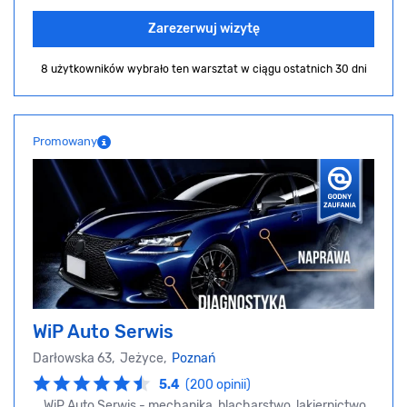
Zarezerwuj wizytę
8 użytkowników wybrało ten warsztat
w ciągu ostatnich 30 dni
Promowany
WiP Auto Serwis
Darłowska 63, Jeżyce,
Poznań
5.4
(200 opinii)
WiP Auto Serwis - mechanika, blacharstwo, lakiernictwo