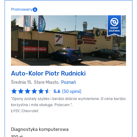
Promowany
Auto-Kolor Piotr Rudnicki
Średnia 15, Stare Miasto,
Poznań
5.6
(50 opinii)
"Opony zostały szybko i bardzo dobrze wymienione :D cena bardzo
korzystna i miła obsługa. Polecam ",
ŁYSY, Chevrolet
Diagnostyka komputerowa