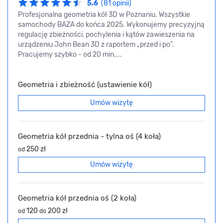
5.6
(81 opinii)
Profesjonalna geometria kół 3D w Poznaniu. Wszystkie
samochody BAZA do końca 2025. Wykonujemy precyzyjną
regulację zbieżności, pochylenia i kątów zawieszenia na
urządzeniu John Bean 3D z raportem „przed i po”.
Pracujemy szybko - od 20 min....
Geometria i zbieżność (ustawienie kół)
Umów wizytę
Geometria kół przednia - tylna oś (4 koła)
250 zł
od
Umów wizytę
Geometria kół przednia oś (2 koła)
120
200 zł
od
do