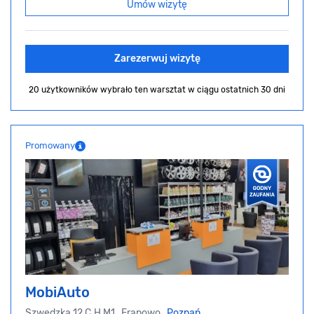
Umów wizytę
Zarezerwuj wizytę
20 użytkowników wybrało ten warsztat
w ciągu ostatnich 30 dni
Promowany
MobiAuto
Szwedzka 12 C.H M1, Franowo,
Poznań