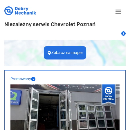
Toggle
naviga
Niezależny serwis Chevrolet Poznań
Zobacz na mapie
Promowany