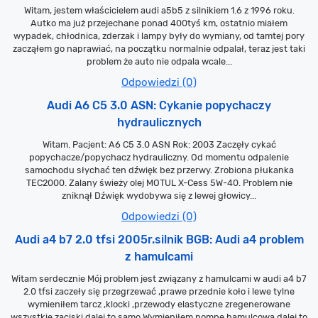
Witam, jestem właścicielem audi a5b5 z silnikiem 1.6 z 1996 roku.
Autko ma już przejechane ponad 400tyś km, ostatnio miałem
wypadek, chłodnica, zderzak i lampy były do wymiany, od tamtej pory
zacząłem go naprawiać, na początku normalnie odpalał, teraz jest taki
problem że auto nie odpala wcale...
Odpowiedzi (0)
Audi A6 C5 3.0 ASN: Cykanie popychaczy
hydraulicznych
Witam. Pacjent: A6 C5 3.0 ASN Rok: 2003 Zaczęły cykać
popychacze/popychacz hydrauliczny. Od momentu odpalenie
samochodu słychać ten dźwięk bez przerwy. Zrobiona płukanka
TEC2000. Zalany świeży olej MOTUL X-Cess 5W-40. Problem nie
zniknął Dźwięk wydobywa się z lewej głowicy...
Odpowiedzi (0)
Audi a4 b7 2.0 tfsi 2005r.silnik BGB: Audi a4 problem
z hamulcami
Witam serdecznie Mój problem jest związany z hamulcami w audi a4 b7
2.0 tfsi zaczeły się przegrzewać ,prawe przednie koło i lewe tylne
wymieniłem tarcz ,klocki ,przewody elastyczne zregenerowane
wszystkie zaciski dalej to samo.Wymieniłem pompe hamulcową dalej to