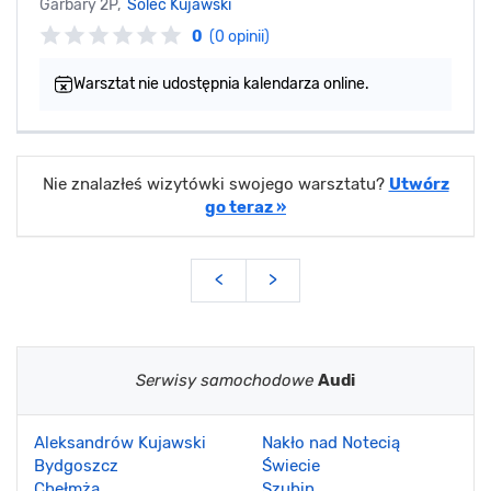
Garbary 2P,
Solec Kujawski
0
(0 opinii)
Warsztat nie udostępnia kalendarza online.
Nie znalazłeś wizytówki swojego warsztatu?
Utwórz
go teraz »
<
>
Serwisy samochodowe
Audi
Aleksandrów Kujawski
Nakło nad Notecią
Bydgoszcz
Świecie
Chełmża
Szubin