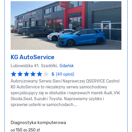
KG AutoService
Lubowidzka 41, Szadółki,
Gdańsk
5
(49 opinii)
Autoryzowany Serwis Sieci Naprawczej QSERVICE Castrol
KG AutoService to niezależny serwis samochodowy
specjalizujący się w obsłudze i naprawach marek Audi, VW,
Skoda,Seat, Suzuki i Toyota. Naprawiamy szybko i
sprawnie usterki w samochodach...
Diagnostyka komputerowa
150
250 zł
od
do