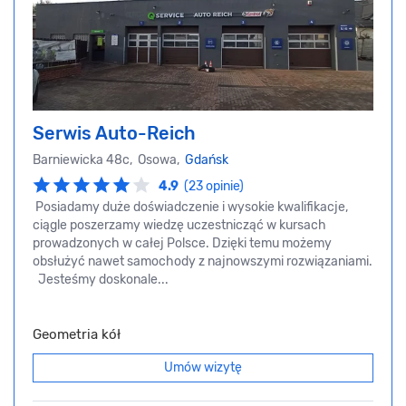
Serwis Auto-Reich
Barniewicka 48c, Osowa,
Gdańsk
4.9
(23 opinie)
Posiadamy duże doświadczenie i wysokie kwalifikacje,
ciągle poszerzamy wiedzę uczestnicząć w kursach
prowadzonych w całej Polsce. Dzięki temu możemy
obsłużyć nawet samochody z najnowszymi rozwiązaniami.
Jesteśmy doskonale...
Geometria kół
Umów wizytę