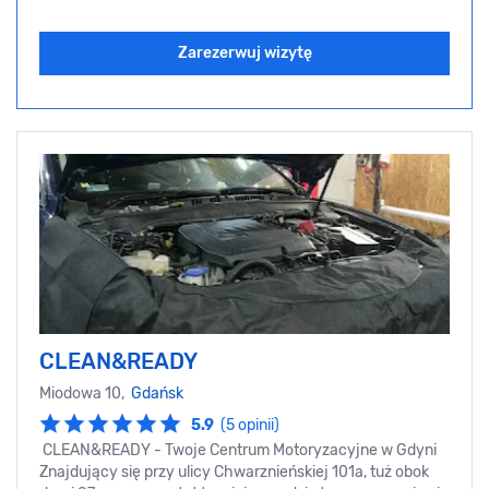
Zarezerwuj wizytę
CLEAN&READY
Miodowa 10,
Gdańsk
5.9
(5 opinii)
CLEAN&READY - Twoje Centrum Motoryzacyjne w Gdyni
Znajdujący się przy ulicy Chwarznieńskiej 101a, tuż obok