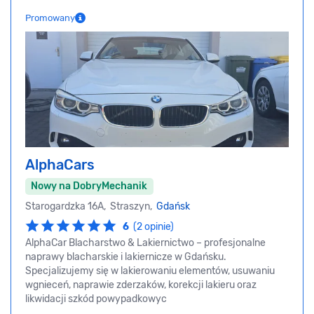
Promowany
AlphaCars
Nowy na DobryMechanik
Starogardzka 16A, Straszyn,
Gdańsk
6
(2 opinie)
AlphaCar Blacharstwo & Lakiernictwo – profesjonalne
naprawy blacharskie i lakiernicze w Gdańsku.
Specjalizujemy się w lakierowaniu elementów, usuwaniu
wgnieceń, naprawie zderzaków, korekcji lakieru oraz
likwidacji szkód powypadkowyc