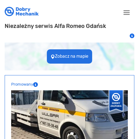
Toggle
naviga
Niezależny serwis Alfa Romeo Gdańsk
Zobacz na mapie
Promowany