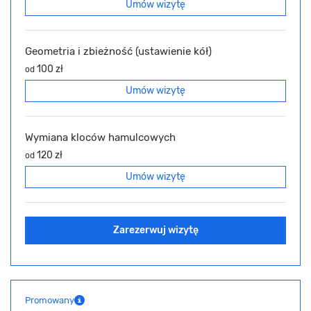
Umów wizytę
Geometria i zbieżność (ustawienie kół)
100 zł
od
Umów wizytę
Wymiana kloców hamulcowych
120 zł
od
Umów wizytę
Zarezerwuj wizytę
Promowany