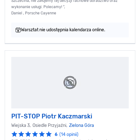
Szczecina, nie żałujemy tej decyzji fachowe doradztwo oraz
wykonanie usługi. Polecamy! ",
Daniel , Porsche Cayenne
Warsztat nie udostępnia kalendarza online.
PIT-STOP Piotr Kaczmarski
Wiejska 3, Osiedle Przyjaźni,
Zielona Góra
6
(14 opinii)