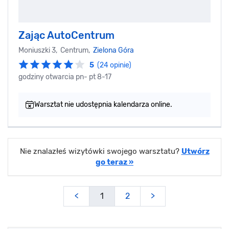
Zając AutoCentrum
Moniuszki 3, Centrum,
Zielona Góra
5
(24 opinie)
godziny otwarcia pn- pt 8-17
Warsztat nie udostępnia kalendarza online.
Nie znalazłeś wizytówki swojego warsztatu?
Utwórz
go teraz »
<
1
2
>