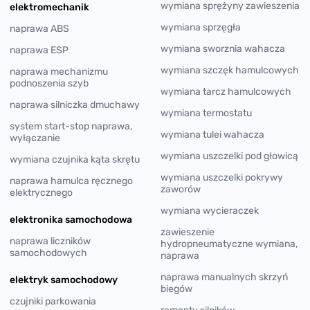
wymiana sprężyny zawieszenia
elektromechanik
wymiana sprzęgła
naprawa ABS
wymiana sworznia wahacza
naprawa ESP
wymiana szczęk hamulcowych
naprawa mechanizmu
podnoszenia szyb
wymiana tarcz hamulcowych
naprawa silniczka dmuchawy
wymiana termostatu
system start-stop naprawa,
wymiana tulei wahacza
wyłączanie
wymiana uszczelki pod głowicą
wymiana czujnika kąta skrętu
wymiana uszczelki pokrywy
naprawa hamulca ręcznego
zaworów
elektrycznego
wymiana wycieraczek
elektronika samochodowa
zawieszenie
naprawa liczników
hydropneumatyczne wymiana,
samochodowych
naprawa
naprawa manualnych skrzyń
elektryk samochodowy
biegów
czujniki parkowania