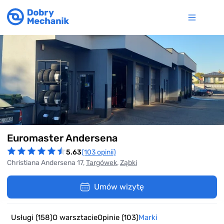
Item
Euromaster Andersena
1
of
5.63
(103 opinii)
9
Christiana Andersena 17,
Targówek
,
Ząbki
Umów wizytę
Usługi
(158)
O warsztacie
Opinie
(103)
Marki