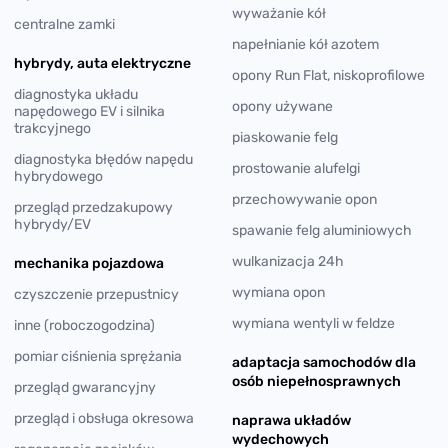
wyważanie kół
centralne zamki
napełnianie kół azotem
hybrydy, auta elektryczne
opony Run Flat, niskoprofilowe
diagnostyka układu
opony używane
napędowego EV i silnika
trakcyjnego
piaskowanie felg
diagnostyka błędów napędu
prostowanie alufelgi
hybrydowego
przechowywanie opon
przegląd przedzakupowy
hybrydy/EV
spawanie felg aluminiowych
wulkanizacja 24h
mechanika pojazdowa
wymiana opon
czyszczenie przepustnicy
wymiana wentyli w feldze
inne (roboczogodzina)
pomiar ciśnienia sprężania
adaptacja samochodów dla
osób niepełnosprawnych
przegląd gwarancyjny
przegląd i obsługa okresowa
naprawa układów
wydechowych