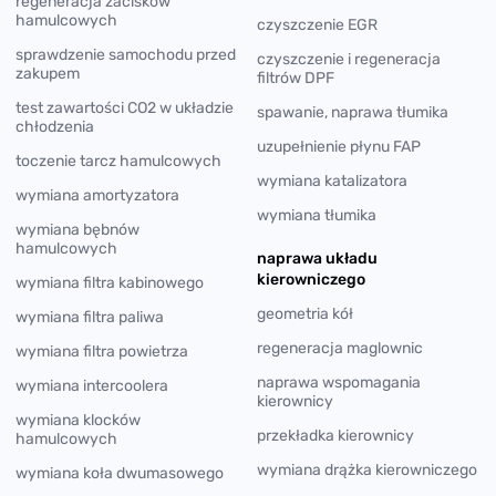
regeneracja zacisków
hamulcowych
czyszczenie EGR
sprawdzenie samochodu przed
czyszczenie i regeneracja
zakupem
filtrów DPF
test zawartości CO2 w układzie
spawanie, naprawa tłumika
chłodzenia
uzupełnienie płynu FAP
toczenie tarcz hamulcowych
wymiana katalizatora
wymiana amortyzatora
wymiana tłumika
wymiana bębnów
hamulcowych
naprawa układu
kierowniczego
wymiana filtra kabinowego
geometria kół
wymiana filtra paliwa
regeneracja maglownic
wymiana filtra powietrza
naprawa wspomagania
wymiana intercoolera
kierownicy
wymiana klocków
przekładka kierownicy
hamulcowych
wymiana drążka kierowniczego
wymiana koła dwumasowego