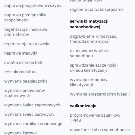
remonty silników
naprawa podgrzewania szyby
regeneracja turbosprężarek
naprawa przełącznika
zespolonego
serwis klimatyzacji
samochodowej
regeneracja i naprawa
alternatorów
odgrzybianie klimatyzacji
(metoda chemiczna)
regeneracja rozrusznika
ozonowanie wnętrza
naprawa stacyjki
samochodu
światła dzienne LED
sprawdzenie szczelności
układu klimatyzacji
test akumulatora
wymiana chłodnicy
wymiana bezpiecznika
klimatyzacji
wymiana przewodów
wymiana sprężarki klimatyzacji
zapłonowych
wymiana świec zapłonowych
wulkanizacja
wymiana świec żarowych
programowanie czujników
TPMS
wymiana żarnika xenonowego
doważanie kół na samochodzie
wymiana żarówki