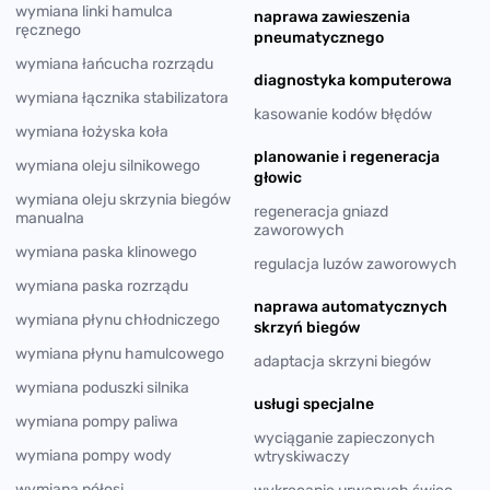
wymiana linki hamulca
naprawa zawieszenia
ręcznego
pneumatycznego
wymiana łańcucha rozrządu
diagnostyka komputerowa
wymiana łącznika stabilizatora
kasowanie kodów błędów
wymiana łożyska koła
planowanie i regeneracja
wymiana oleju silnikowego
głowic
wymiana oleju skrzynia biegów
regeneracja gniazd
manualna
zaworowych
wymiana paska klinowego
regulacja luzów zaworowych
wymiana paska rozrządu
naprawa automatycznych
wymiana płynu chłodniczego
skrzyń biegów
wymiana płynu hamulcowego
adaptacja skrzyni biegów
wymiana poduszki silnika
usługi specjalne
wymiana pompy paliwa
wyciąganie zapieczonych
wymiana pompy wody
wtryskiwaczy
wymiana półosi