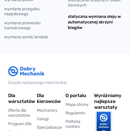
wykręcanie urwanych świec
żarowych
wymiana przegubu
napędowego
statyczna wymiana oleju w
automatycznej skrzyni
wymiana przewodu
biegów
hamulcowego
wymiana sondy lambda
Znajdź najlepszego mechanika!
Dla
Dla
O portalu
Wyróżniamy
warsztatów
kierowców
najlepsze
Mapa strony
warsztaty
Oferta dla
Mechanicy
Regulamin
warsztatów
Usługi
Polityka
Program Zilo
cookies
Specjalizacje