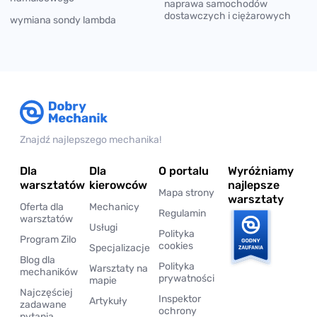
naprawa samochodów
dostawczych i ciężarowych
wymiana sondy lambda
Znajdź najlepszego mechanika!
Dla
Dla
O portalu
Wyróżniamy
warsztatów
kierowców
najlepsze
Mapa strony
warsztaty
Oferta dla
Mechanicy
Regulamin
warsztatów
Usługi
Polityka
Program Zilo
cookies
Specjalizacje
Blog dla
Polityka
Warsztaty na
mechaników
prywatności
mapie
Najczęściej
Inspektor
Artykuły
zadawane
ochrony
pytania