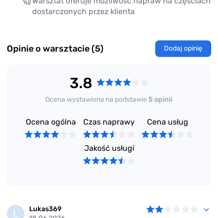
Warsztat oferuje możliwość napraw na częściach
dostarczonych przez klienta
Opinie o warsztacie (5)
Dodaj opinię
3.8
Ocena wystawiona na podstawie
5 opinii
Ocena ogólna
Czas naprawy
Cena usług
Jakość usługi
Lukas369
L