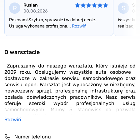
Ruslan
Sz
R
S
08.08.2026
04.
Polecam! Szybko, sprawnie i w dobrej cenie.
Wszystko s
Usługa wykonana profesjona...
Rozwiń
realizacji.
Item
1
of
O warsztacie
2
Zapraszamy do naszego warsztatu, który istnieje od
2009 roku. Obsługujemy wszystkie auta osobowe i
dostawcze w zakresie serwisu samochodowego oraz
serwisu opon. Warsztat jest wyposażony w niezbędny,
nowoczesny sprzęt, profesjonalną infrastrukturę oraz
posiada doświadczonych pracowników. Nasz serwis
oferuje szeroki wybór profesjonalnych usług
samochodowych. Mamy 5 stanowisk co pozwala
oferować krótkie terminy realizacji usług.
Rozwiń
Numer telefonu