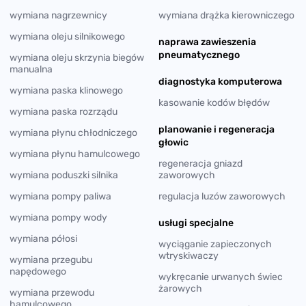
wymiana nagrzewnicy
wymiana drążka kierowniczego
wymiana oleju silnikowego
naprawa zawieszenia
pneumatycznego
wymiana oleju skrzynia biegów
manualna
diagnostyka komputerowa
wymiana paska klinowego
kasowanie kodów błędów
wymiana paska rozrządu
planowanie i regeneracja
wymiana płynu chłodniczego
głowic
wymiana płynu hamulcowego
regeneracja gniazd
wymiana poduszki silnika
zaworowych
wymiana pompy paliwa
regulacja luzów zaworowych
wymiana pompy wody
usługi specjalne
wymiana półosi
wyciąganie zapieczonych
wtryskiwaczy
wymiana przegubu
napędowego
wykręcanie urwanych świec
żarowych
wymiana przewodu
hamulcowego