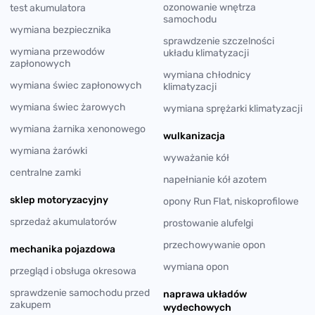
ozonowanie wnętrza
test akumulatora
samochodu
wymiana bezpiecznika
sprawdzenie szczelności
wymiana przewodów
układu klimatyzacji
zapłonowych
wymiana chłodnicy
wymiana świec zapłonowych
klimatyzacji
wymiana świec żarowych
wymiana sprężarki klimatyzacji
wymiana żarnika xenonowego
wulkanizacja
wymiana żarówki
wyważanie kół
centralne zamki
napełnianie kół azotem
sklep motoryzacyjny
opony Run Flat, niskoprofilowe
sprzedaż akumulatorów
prostowanie alufelgi
przechowywanie opon
mechanika pojazdowa
wymiana opon
przegląd i obsługa okresowa
sprawdzenie samochodu przed
naprawa układów
zakupem
wydechowych