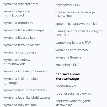
wymiana amortyzatora
czyszczenie EGR
wymiana bębnów
czyszczenie i regeneracja
hamulcowych
filtrów DPF
wymiana chłodnicy
spawanie, naprawa tłumika
wymiana filtra kabinowego
usunięcie filtra cząstek stałych
DPF FAP
wymiana filtra paliwa
uzupełnienie płynu FAP
wymiana filtra powietrza
wymiana katalizatora
wymiana intercoolera
wymiana tłumika
wymiana klocków
hamulcowych
zaślepianie EGR
wymiana koła dwumasowego
naprawa układu
wymiana linki hamulca
kierowniczego
ręcznego
geometria kół
wymiana łańcucha rozrządu
regeneracja maglownic
wymiana łącznika stabilizatora
naprawa wspomagania
wymiana łożyska koła
kierownicy