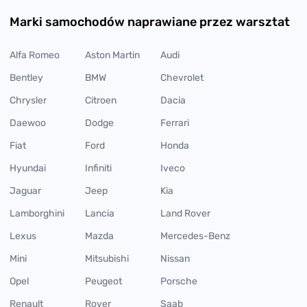
Marki samochodów naprawiane przez warsztat
Alfa Romeo
Aston Martin
Audi
Bentley
BMW
Chevrolet
Chrysler
Citroen
Dacia
Daewoo
Dodge
Ferrari
Fiat
Ford
Honda
Hyundai
Infiniti
Iveco
Jaguar
Jeep
Kia
Lamborghini
Lancia
Land Rover
Lexus
Mazda
Mercedes-Benz
Mini
Mitsubishi
Nissan
Opel
Peugeot
Porsche
Renault
Rover
Saab