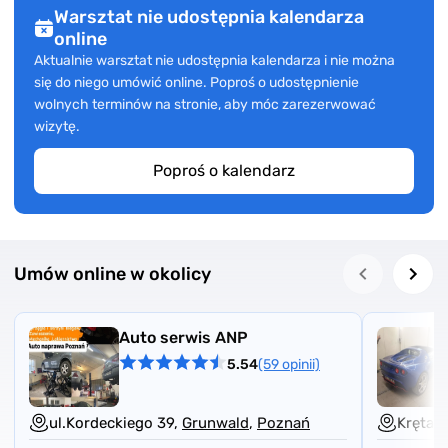
Warsztat nie udostępnia kalendarza
online
Aktualnie warsztat nie udostępnia kalendarza i nie można
się do niego umówić online. Poproś o udostępnienie
wolnych terminów na stronie, aby móc zarezerwować
wizytę.
Poproś o kalendarz
Umów online w okolicy
Auto serwis ANP
5.54
(59 opinii)
ul.Kordeckiego 39,
Grunwald
,
Poznań
Kręta 