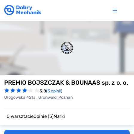
Item
PREMIO BOJSZCZAK & BOUNAAS sp. z o. o.
1
of
3.8
(5 opinii)
0
Głogowska 421a ,
Grunwald
,
Poznań
O warsztacie
Opinie
(5)
Marki