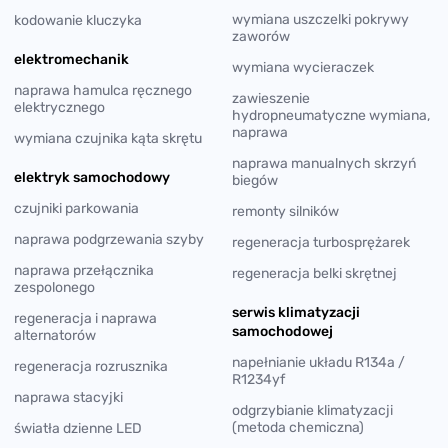
wymiana uszczelki pokrywy
kodowanie kluczyka
zaworów
elektromechanik
wymiana wycieraczek
naprawa hamulca ręcznego
zawieszenie
elektrycznego
hydropneumatyczne wymiana,
naprawa
wymiana czujnika kąta skrętu
naprawa manualnych skrzyń
elektryk samochodowy
biegów
czujniki parkowania
remonty silników
naprawa podgrzewania szyby
regeneracja turbosprężarek
naprawa przełącznika
regeneracja belki skrętnej
zespolonego
serwis klimatyzacji
regeneracja i naprawa
samochodowej
alternatorów
napełnianie układu R134a /
regeneracja rozrusznika
R1234yf
naprawa stacyjki
odgrzybianie klimatyzacji
(metoda chemiczna)
światła dzienne LED