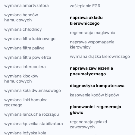
wymiana amortyzatora
zaślepianie EGR
wymiana bębnów
naprawa układu
hamulcowych
kierowniczego
wymiana chłodnicy
regeneracja maglownic
wymiana filtra kabinowego
naprawa wspomagania
kierownicy
wymiana filtra paliwa
wymiana drążka kierowniczego
wymiana filtra powietrza
wymiana intercoolera
naprawa zawieszenia
pneumatycznego
wymiana klocków
hamulcowych
diagnostyka komputerowa
wymiana koła dwumasowego
kasowanie kodów błędów
wymiana linki hamulca
ręcznego
planowanie i regeneracja
głowic
wymiana łańcucha rozrządu
regeneracja gniazd
wymiana łącznika stabilizatora
zaworowych
wymiana łożyska koła