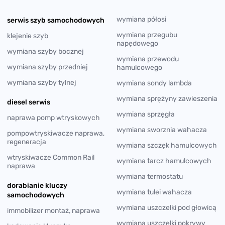
wymiana półosi
serwis szyb samochodowych
wymiana przegubu
klejenie szyb
napędowego
wymiana szyby bocznej
wymiana przewodu
wymiana szyby przedniej
hamulcowego
wymiana szyby tylnej
wymiana sondy lambda
wymiana sprężyny zawieszenia
diesel serwis
wymiana sprzęgła
naprawa pomp wtryskowych
wymiana sworznia wahacza
pompowtryskiwacze naprawa,
regeneracja
wymiana szczęk hamulcowych
wtryskiwacze Common Rail
wymiana tarcz hamulcowych
naprawa
wymiana termostatu
dorabianie kluczy
wymiana tulei wahacza
samochodowych
wymiana uszczelki pod głowicą
immobilizer montaż, naprawa
wymiana uszczelki pokrywy