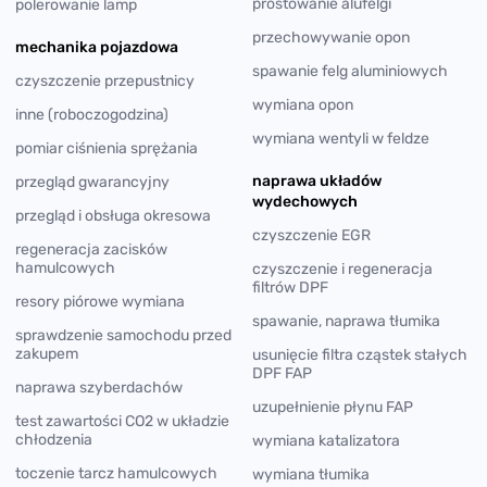
prostowanie alufelgi
polerowanie lamp
przechowywanie opon
mechanika pojazdowa
spawanie felg aluminiowych
czyszczenie przepustnicy
wymiana opon
inne (roboczogodzina)
wymiana wentyli w feldze
pomiar ciśnienia sprężania
naprawa układów
przegląd gwarancyjny
wydechowych
przegląd i obsługa okresowa
czyszczenie EGR
regeneracja zacisków
hamulcowych
czyszczenie i regeneracja
filtrów DPF
resory piórowe wymiana
spawanie, naprawa tłumika
sprawdzenie samochodu przed
zakupem
usunięcie filtra cząstek stałych
DPF FAP
naprawa szyberdachów
uzupełnienie płynu FAP
test zawartości CO2 w układzie
chłodzenia
wymiana katalizatora
toczenie tarcz hamulcowych
wymiana tłumika