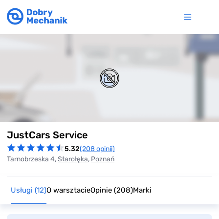
Item
JustCars Service
1
of
5.32
(208 opinii)
0
Tarnobrzeska 4,
Starołęka
,
Poznań
Usługi
(12)
O warsztacie
Opinie
(208)
Marki