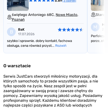
5.89
(3 opinie)
świętego Antoniego 68C,
Nowe Miasto
,
Staroł
Poznań
Mik
M
23.
BaK
B
17.07.2026
Perfekcyjn
szybko i sprawnie. dobry kontakt, fachowa
porze, otr
obsługa, cena również przyst...
Rozwiń
Item
1
of
O warsztacie
3
Serwis JustCars stworzyli miłośnicy motoryzacji, dla
których samochody to przede wszystkim pasja, a nie
tylko sposób na życie. Nasz zespół jest w pełni
zaangażowany w swoją pracę i zawsze chętny do
pomocy. Zapewniamy wysoką jakość usług. Posiadamy
profesjonalny sprzęt. Każdemu klientowi doradzimy
najlepsze części pozyskane z ASO lub wiodących