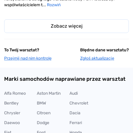
współwłaścicielem t...
Rozwiń
Zobacz więcej
To Twój warsztat?
Błędne dane warsztatu?
Przejmij nad nim kontrolę
Zgłoś aktualizację
Marki samochodów naprawiane przez warsztat
Alfa Romeo
Aston Martin
Audi
Bentley
BMW
Chevrolet
Chrysler
Citroen
Dacia
Daewoo
Dodge
Ferrari
Fiat
Ford
Honda