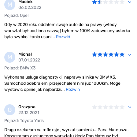
Maciek
M
06.02.2022
Pojazd: Opel
Gdy w 2020 roku oddałem swoje auto do na prawy (wtedy
warsztat był pod inną nazwą) byłem w 100% zadowolony usterka
była szybko i tanio usuni...
Rozwiń
Michał
M
07.01.2022
Pojazd: BMW X3
Wykonana usluga diagnostyki i naprawy silnika w BMW X3.
Samochod odebralem, przejechalem nim juz 1000km. Moge
wystawic opinie jak najbardzi...
Rozwiń
Grazyna
G
23.12.2021
Pojazd: Toyota Yaris
Długo czekałam na refleksje , wyrzut sumienia...Pana Mateusza.
Korzystałam z usług tego warsztatu kiedy Pan Mateusz był