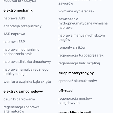
kodowanie kluczyka
zaworów
elektromechanik
wymiana wycieraczek
naprawa ABS
zawieszenie
hydropneumatyczne wymiana,
adaptacja przepustnicy
naprawa
ASR naprawa
naprawa manualnych skrzyń
biegów
naprawa ESP
remonty silników
naprawa mechanizmu
podnoszenia szyb
regeneracja turbosprężarek
naprawa silniczka dmuchawy
regeneracja belki skrętnej
naprawa hamulca ręcznego
sklep motoryzacyjny
elektrycznego
sprzedaż akumulatorów
wymiana czujnika kąta skrętu
off-road
elektryk samochodowy
regeneracja mostów
czujniki parkowania
napędowych
regeneracja i naprawa
alternatorów
serwis klimatyzacji