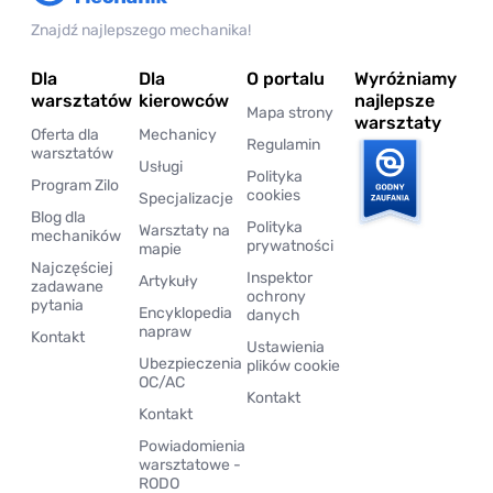
Znajdź najlepszego mechanika!
Dla
Dla
O portalu
Wyróżniamy
warsztatów
kierowców
najlepsze
Mapa strony
warsztaty
Oferta dla
Mechanicy
Regulamin
warsztatów
Usługi
Polityka
Program Zilo
cookies
Specjalizacje
Blog dla
Polityka
Warsztaty na
mechaników
prywatności
mapie
Najczęściej
Inspektor
Artykuły
zadawane
ochrony
pytania
Encyklopedia
danych
napraw
Kontakt
Ustawienia
Ubezpieczenia
plików cookie
OC/AC
Kontakt
Kontakt
Powiadomienia
warsztatowe -
RODO