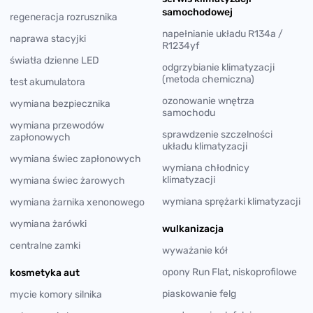
samochodowej
regeneracja rozrusznika
napełnianie układu R134a /
naprawa stacyjki
R1234yf
światła dzienne LED
odgrzybianie klimatyzacji
(metoda chemiczna)
test akumulatora
ozonowanie wnętrza
wymiana bezpiecznika
samochodu
wymiana przewodów
sprawdzenie szczelności
zapłonowych
układu klimatyzacji
wymiana świec zapłonowych
wymiana chłodnicy
klimatyzacji
wymiana świec żarowych
wymiana sprężarki klimatyzacji
wymiana żarnika xenonowego
wymiana żarówki
wulkanizacja
centralne zamki
wyważanie kół
opony Run Flat, niskoprofilowe
kosmetyka aut
piaskowanie felg
mycie komory silnika