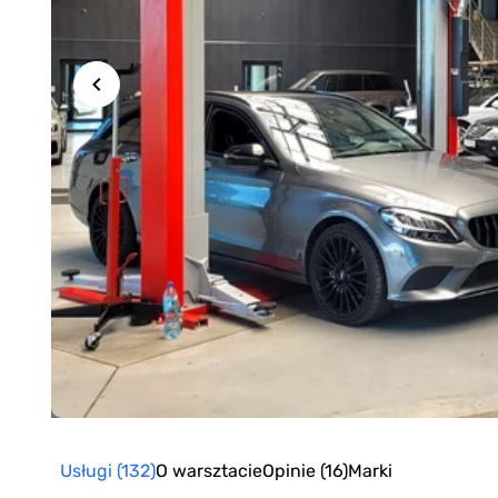
Item
1
of
Usługi
(132)
O warsztacie
Opinie
(16)
Marki
11