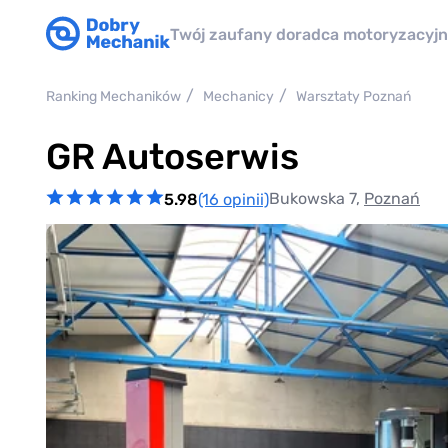
Twój zaufany doradca motoryzacyj
Ranking Mechaników
Mechanicy
Warsztaty Poznań
GR Autoserwis
Bukowska 7,
Poznań
5.98
(16 opinii)