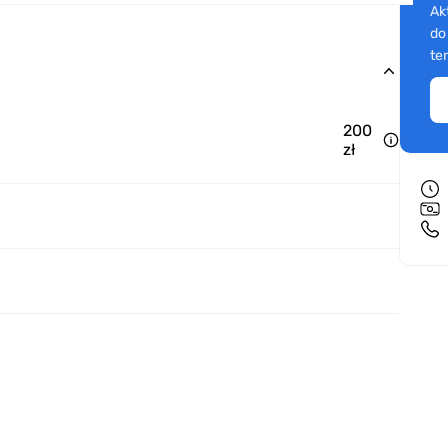
Ak
do
te
200
zł