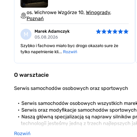
os. Wichrowe Wzgórze 10,
Winogrady
,
Poznań
Marek Adamczyk
M
05.08.2026
Szybko i fachowo miało byc drogo okazało sure że
tylko napełnienie kli...
Rozwiń
Item
1
O warsztacie
of
3
Serwis samochodów osobowych oraz sportowych
Serwis samochodów osobowych wszystkich marek 
Serwis oraz modyfikacje samochodów sportowych
Naszą główną specjalizacją są naprawy silników p
technologii jesteśmy jedną z trzech najlepszych ja
Rozwiń