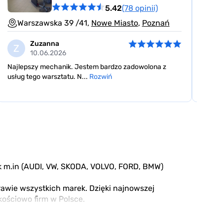
5.42
(78 opinii)
Ha
Warszawska 39 /41,
Nowe Miasto
,
Poznań
Zuzanna
E
Z
10.06.2026
Pierw
Najlepszy mechanik. Jestem bardzo zadowolona z
facho
usług tego warsztatu. N...
Rozwiń
m.in (AUDI, VW, SKODA, VOLVO, FORD, BMW)
rawie wszystkich marek. Dzięki najnowszej
kościowo firm w Polsce.