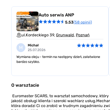
Auto serwis ANP
5.53
(58 opinii)
ul.Kordeckiego 39,
Grunwald
,
Poznań
Michał
M
25.07.2026
Wymiana oleju - termin na następny dzień, załatwione
bardzo szybko.
Item
1
O warsztacie
of
3
Euromaster SCARS, to warsztat samochodowy, któr
jakość obsługi klienta i szeroki wachlarz usług.Mechan
która doradzi Ci co zrobić w trudnym zagadnieniu zw