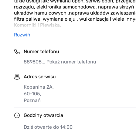
takie usługi jak: wymiana opon, serwis opon, przegl
rozrządu, elektronika samochodowa, naprawa skrzy
układów hamulcowych ,naprawa układów zawieszenia 
filtra paliwa, wymiana oleju , wulkanizacja i wiele inn
Komorniki i Plewiska.
Rozwiń
Numer telefonu
889808...
Pokaż numer telefonu
Adres serwisu
Kopanina 2A
,
60-105
,
Poznań
Godziny otwarcia
Dziś otwarte do 14:00