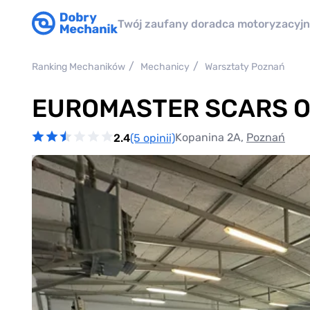
Twój zaufany doradca motoryzacyj
Ranking Mechaników
Mechanicy
Warsztaty Poznań
EUROMASTER SCARS Op
Kopanina 2A,
Poznań
2.4
(5 opinii)