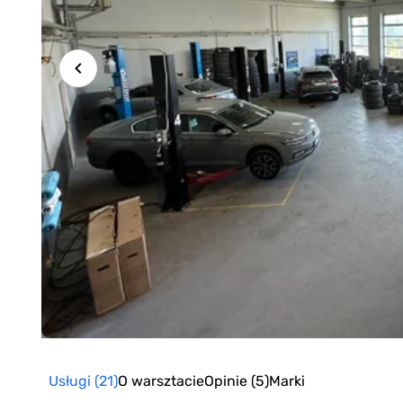
Item
1
of
Usługi
(21)
O warsztacie
Opinie
(5)
Marki
6