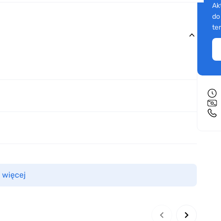
Ak
do
te
 więcej