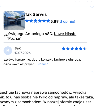
Tak Serwis
5.89
(3 opinie)
świętego Antoniego 68C,
Nowe Miasto
,
By
Poznań
P
BaK
B
S
17.07.2026
szybko i sprawnie. dobry kontakt, fachowa obsługa,
Przep
cena również przyst...
Rozwiń
oskar
y cechuje fachowa naprawa samochodów, wysoka
ik, to u nas osoba nie tylko od napraw, ale także taka,
iązanym z samochodem. W naszej ofercie znajdziesz