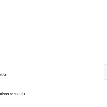
015r
miana rozrządu