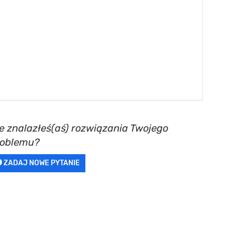
e znalazłeś(aś) rozwiązania Twojego
roblemu?
ZADAJ NOWE PYTANIE