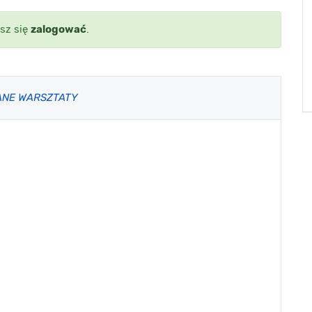
sz się
zalogować
.
ANE WARSZTATY