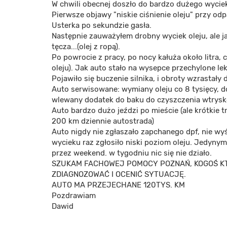
W chwili obecnej doszło do bardzo dużego wyciek
Pierwsze objawy "niskie ciśnienie oleju" przy odp
Usterka po sekundzie gasła.
Następnie zauważyłem drobny wyciek oleju, ale ja
tęcza...(olej z ropą).
Po powrocie z pracy, po nocy kałuża około litra,
oleju). Jak auto stało na wysepce przechylone le
Pojawiło się buczenie silnika, i obroty wzrastały 
Auto serwisowane: wymiany oleju co 8 tysięcy, d
wlewany dodatek do baku do czyszczenia wtryskó
Auto bardzo dużo jeździ po mieście (ale krótkie t
200 km dziennie autostrada)
Auto nigdy nie zgłaszało zapchanego dpf, nie w
wycieku raz zgłosiło niski poziom oleju. Jedynym 
przez weekend. w tygodniu nic się nie działo.
SZUKAM FACHOWEJ POMOCY POZNAŃ, KOGOŚ KTO 
ZDIAGNOZOWAĆ I OCENIĆ SYTUACJĘ.
AUTO MA PRZEJECHANE 120TYS. KM
Pozdrawiam
Dawid