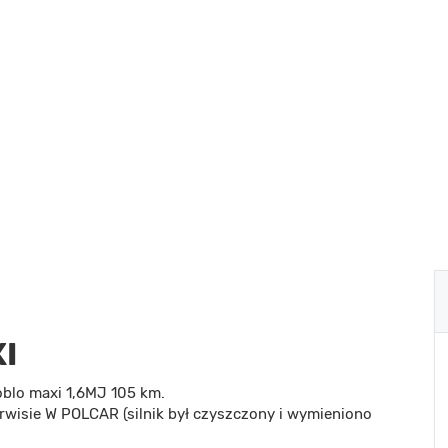
I
lo maxi 1,6MJ 105 km.
wisie W POLCAR (silnik był czyszczony i wymieniono