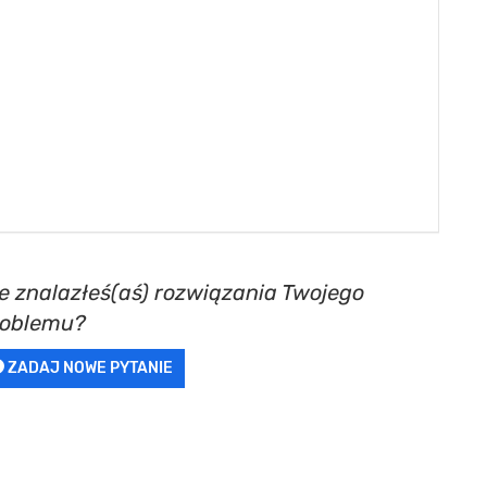
e znalazłeś(aś) rozwiązania Twojego
roblemu?
ZADAJ NOWE PYTANIE