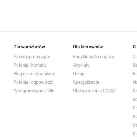
Dla warsztatów
Dla kierowców
O 
Pakiety promujące
Encyklopedia napraw
O 
Pytania i kontakt
Artykuły
Ka
Blog dla mechaników
Usługi
Bi
Pytania i odpowiedzi
Specjalizacje
M
Oprogramowanie Zilo
Ubezpieczenia OC/AC
R
Ko
Pr
Po
Us
Po