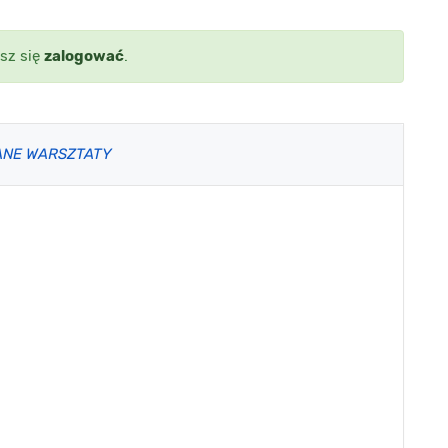
sz się
zalogować
.
ANE WARSZTATY