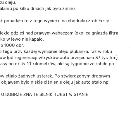
u oleju.
alaniu po kilku dniach jak było zimno.
k popadało to z tego wycieku na chodniku zrobiła się
 ciekło gdzieś nad prawym wahaczem (okolice gniazda filtra
kko w lewo nie kapało.
do 1000 obr.
o tego przy każdej wymianie oleju płukanka, raz w roku
w (od regeneracji wtrysków auto przejechało 37 tys. km)
rasy po ok. 5-10 kilometrów, ale są tygodnie że robiło po
yświetlało żadnych usterek. Po stwierdzonym drobnym
objawem było niskie ciśnienie oleju jak auto stało np.
DOBRZE ZNA TE SILNIKI I JEST W STANIE