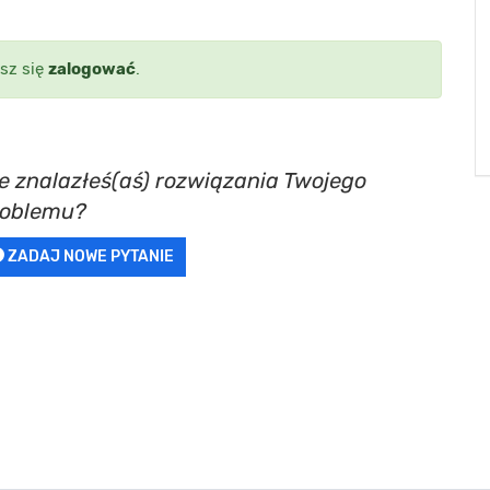
sz się
zalogować
.
e znalazłeś(aś) rozwiązania Twojego
roblemu?
ZADAJ NOWE PYTANIE