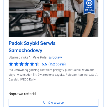
Padok Szybki Serwis
Samochodowy
Starościńska 1, Psie Pole,
Wrocław
5.5
(152 opinie)
"Na umówioną godzinę zostałem przyjęty punktualnie. Wymiana
oleju i wszystkich filtrów zrobiona szybko. Polecam ten warsztat.",
Czesiek, IVECO Daily
Naprawa usterki
Umów wizytę