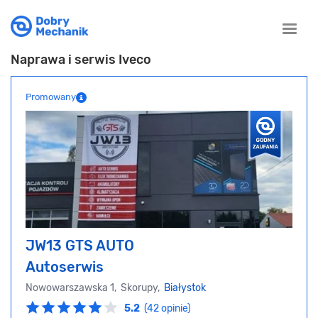
Toggle
naviga
Naprawa i serwis Iveco
Promowany
JW13 GTS AUTO
Autoserwis
Nowowarszawska 1, Skorupy,
Białystok
5.2
(42 opinie)