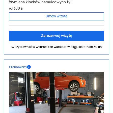
Wymiana klocków hamulcowych tył
300 zł
od
Umów wizytę
Zarezerwuj wizytę
13 użytkowników wybrało ten warsztat
w ciągu ostatnich 30 dni
Promowany