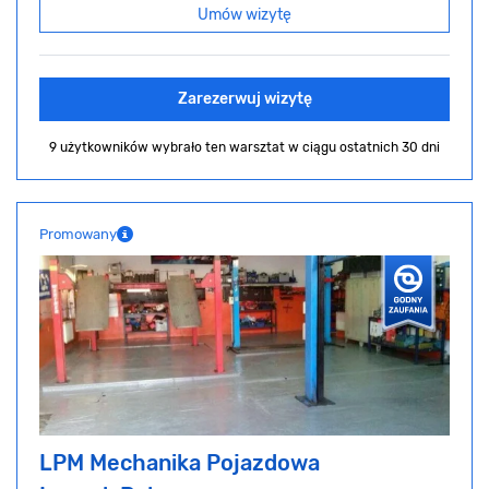
Umów wizytę
Zarezerwuj wizytę
9 użytkowników wybrało ten warsztat
w ciągu ostatnich 30 dni
Promowany
LPM Mechanika Pojazdowa