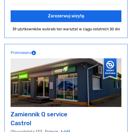
Zarezerwuj wizytę
39 użytkowników wybrało ten warsztat
w ciągu ostatnich 30 dni
Promowany
Zamiennik Q service
Castrol
Obywatelska 133, Polesie,
Łódź