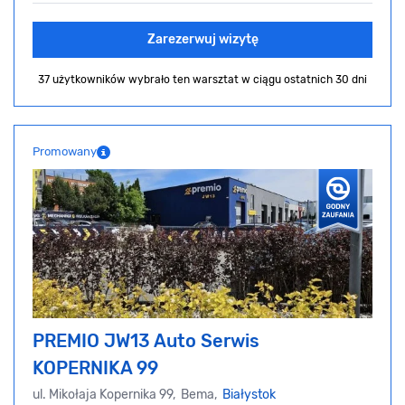
Zarezerwuj wizytę
37 użytkowników wybrało ten warsztat
w ciągu ostatnich 30 dni
Promowany
PREMIO JW13 Auto Serwis
KOPERNIKA 99
ul. Mikołaja Kopernika 99, Bema,
Białystok