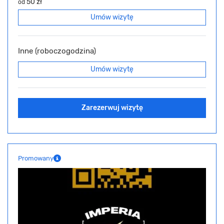
50 zł
od
Umów wizytę
Inne (roboczogodzina)
Umów wizytę
Zarezerwuj wizytę
Promowany