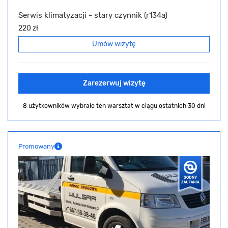
Serwis klimatyzacji - stary czynnik (r134a)
220 zł
Umów wizytę
Zarezerwuj wizytę
8 użytkowników wybrało ten warsztat
w ciągu ostatnich 30 dni
Promowany