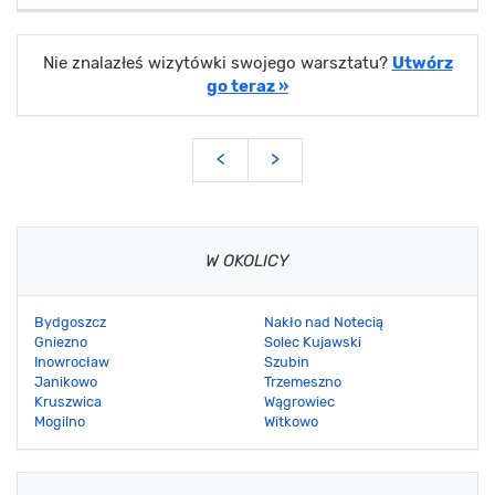
Nie znalazłeś wizytówki swojego warsztatu?
Utwórz
go teraz »
<
>
W OKOLICY
Bydgoszcz
Nakło nad Notecią
Gniezno
Solec Kujawski
Inowrocław
Szubin
Janikowo
Trzemeszno
Kruszwica
Wągrowiec
Mogilno
Witkowo