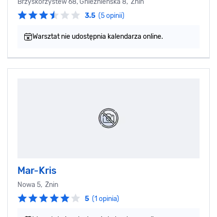
Brzyskorzystew 68, Gnieźnieńska 8, Żnin
3.5
(5 opinii)
Warsztat nie udostępnia kalendarza online.
Mar-Kris
Nowa 5, Żnin
5
(1 opinia)