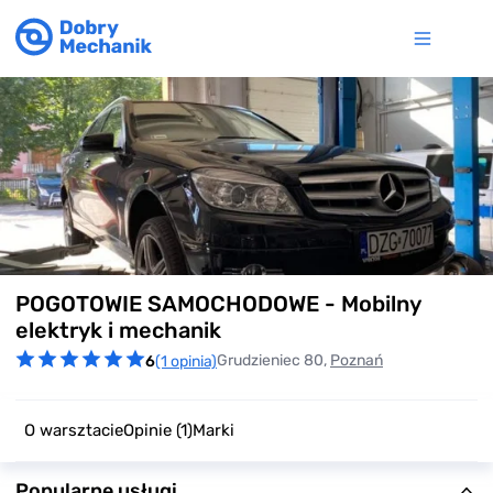
Item
POGOTOWIE SAMOCHODOWE - Mobilny
1
of
elektryk i mechanik
5
Grudzieniec 80,
Poznań
6
(1 opinia)
O warsztacie
Opinie
(1)
Marki
Popularne usługi