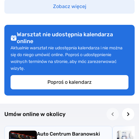
Zobacz więcej
Warsztat nie udostępnia kalendarza
online
Aktualnie warsztat nie udostępnia kalendarza i nie można
się do niego umówić online. Poproś o udostępnienie
wolnych terminów na stronie, aby móc zarezerwować
wizytę.
Poproś o kalendarz
Umów online w okolicy
Auto Centrum Baranowski