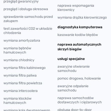
przegląd gwarancyjny
naprawa wspomagania
przegląd i obsługa okresowa
kierownicy
sprawdzenie samochodu przed
wymiana drążka kierowniczego
zakupem
diagnostyka komputerowa
test zawartości CO2 w układzie
chłodzenia
kasowanie kodów błędów
wymiana amortyzatora
naprawa automatycznych
wymiana bębnów
skrzyń biegów
hamulcowych
usługi specjalne
wymiana chłodnicy
awaryjne otwieranie
wymiana filtra kabinowego
samochodu
wymiana filtra paliwa
pomoc drogowa, holowanie
wymiana filtra powietrza
awaryjne odpalanie
samochodu
wymiana intercoolera
naprawa samochodów
wymiana klocków
dostawczych i ciężarowych
hamulcowych
obsługa door-to-door
wymiana koła dwumasowego