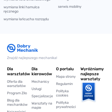
serwis mobilny
wymiana linki hamulca
ręcznego
wymiana łańcucha rozrządu
Znajdź najlepszego mechanika!
Dla
Dla
O portalu
Wyróżniamy
warsztatów
kierowców
najlepsze
Mapa strony
warsztaty
Oferta dla
Mechanicy
Regulamin
warsztatów
Usługi
Polityka
Program Zilo
cookies
Specjalizacje
Blog dla
Polityka
Warsztaty na
mechaników
prywatności
mapie
Najczęściej