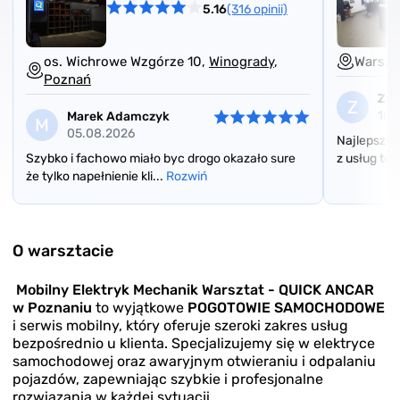
5.16
(316 opinii)
os. Wichrowe Wzgórze 10,
Winogrady
,
Warsza
Poznań
Zu
Z
10.
Marek Adamczyk
M
05.08.2026
Najlepszy
Szybko i fachowo miało byc drogo okazało sure
z usług teg
że tylko napełnienie kli...
Rozwiń
Item
1
of
O warsztacie
3
Mobilny Elektryk Mechanik Warsztat - QUICK ANCAR
w Poznaniu
to wyjątkowe
POGOTOWIE SAMOCHODOWE
i serwis mobilny, który oferuje szeroki zakres usług
bezpośrednio u klienta. Specjalizujemy się w elektryce
samochodowej oraz awaryjnym otwieraniu i odpalaniu
pojazdów, zapewniając szybkie i profesjonalne
rozwiązania w każdej sytuacji.