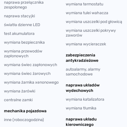
naprawa przełącznika
wymiana termostatu
zespolonego
wymiana tulei wahacza
naprawa stacyjki
wymiana uszczelki pod głowicą
światła dzienne LED
wymiana uszczelki pokrywy
test akumulatora
zaworów
wymiana bezpiecznika
wymiana wycieraczek
wymiana przewodów
zabezpieczenia
zapłonowych
antykradzieżowe
wymiana świec zapłonowych
autoalarmy, alarmy
wymiana świec żarowych
samochodowe
wymiana żarnika xenonowego
naprawa układów
wydechowych
wymiana żarówki
wymiana katalizatora
centralne zamki
wymiana tłumika
mechanika pojazdowa
naprawa układu
inne (roboczogodzina)
kierowniczego