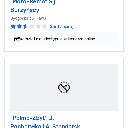
"Moto-Remo" S.j.
Burzyńscy
Bydgoska 35, Iława
2.6
(9 opinii)
Warsztat nie udostępnia kalendarza online.
"Polmo-Zbyt" J.
Pochoryłko i A. Standarski