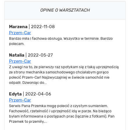
OPINIE O WARSZTATACH
Marzena
| 2022-11-08
Przem-Car
Bardzo miła i fachowa obsługa. Wszystko w terminie. Bardzo
polecam.
Natalia
| 2022-05-27
Przem-Car
Z uwagi na to, że pierwszy raz spotykam się z taką uprzejmością
ze strony mechanika samochodowego chciałabym gorąco
polecić Przem-Car! Najzwyczajniej w świecie samochód nie
odpalił. Dzwoniąc do...
Edyta
| 2022-04-06
Przem-Car
Serwis Pana Przemka mogę polecić z czystym sumieniem.
Fachowość, rzetelność i uprzejmość idą w parze. Na bieżąco
byłam informowana o postępach prac (łącznie z fotkami). Pan
Przemek to przemiły,...