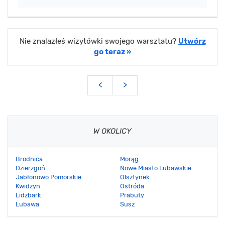
Nie znalazłeś wizytówki swojego warsztatu?
Utwórz
go teraz »
<
>
W OKOLICY
Brodnica
Morąg
Dzierzgoń
Nowe Miasto Lubawskie
Jabłonowo Pomorskie
Olsztynek
Kwidzyn
Ostróda
Lidzbark
Prabuty
Lubawa
Susz