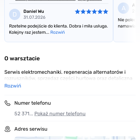
And
A
20.
Daniel Wu
D
31.07.2026
Nie poleca
Rzetelne podejście do klienta. Dobra i miła usługa.
namawiał m
Kolejny raz jestem...
Rozwiń
Item
1
of
O warsztacie
3
Serwis elektromechaniki, regeneracja alternatorów i
rozruszników, sprzedaz części hurtowa oraz detaliczna
Rozwiń
Numer telefonu
52 371...
Pokaż numer telefonu
Adres serwisu