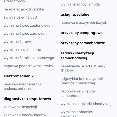
alternatorów
wymiana sondy lambda
regeneracja rozrusznika
usługi specjalne
światła dzienne LED
naprawa maszyn rolniczych
wymiana świec zapłonowych
przyczepy campingowe
wymiana świec żarowych
wymiana żarówki
przyczepy samochodowe
wymiana bezpiecznika
serwis klimatyzacji
wymiana żarnika xenonowego
samochodowej
naprawa podgrzewania szyby
napełnianie układu R134a /
R1234yf
elektromechanik
odgrzybianie klimatyzacji
(metoda chemiczna)
naprawa mechanizmu
podnoszenia szyb
ozonowanie wnętrza
samochodu
diagnostyka komputerowa
wymiana sprężarki klimatyzacji
kasowanie inspekcji
wymiana chłodnicy
kasowanie kodów błędów
klimatyzacji