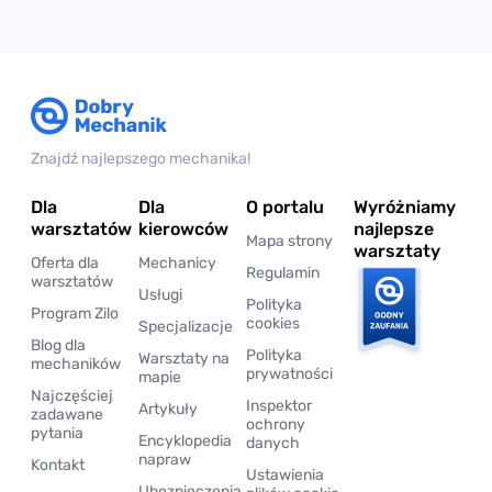
Znajdź najlepszego mechanika!
Dla
Dla
O portalu
Wyróżniamy
warsztatów
kierowców
najlepsze
Mapa strony
warsztaty
Oferta dla
Mechanicy
Regulamin
warsztatów
Usługi
Polityka
Program Zilo
cookies
Specjalizacje
Blog dla
Polityka
Warsztaty na
mechaników
prywatności
mapie
Najczęściej
Inspektor
Artykuły
zadawane
ochrony
pytania
Encyklopedia
danych
napraw
Kontakt
Ustawienia
Ubezpieczenia