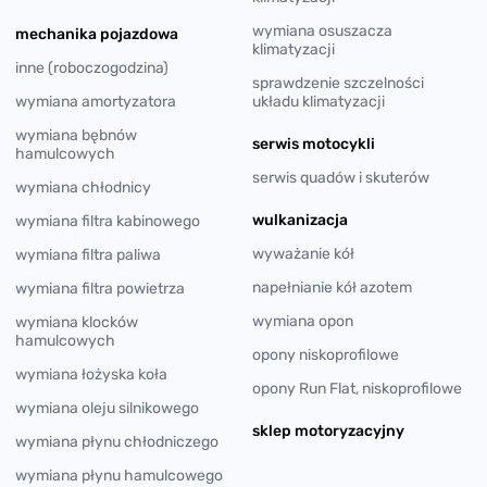
wymiana osuszacza
mechanika pojazdowa
klimatyzacji
inne (roboczogodzina)
sprawdzenie szczelności
wymiana amortyzatora
układu klimatyzacji
wymiana bębnów
serwis motocykli
hamulcowych
serwis quadów i skuterów
wymiana chłodnicy
wulkanizacja
wymiana filtra kabinowego
wyważanie kół
wymiana filtra paliwa
napełnianie kół azotem
wymiana filtra powietrza
wymiana opon
wymiana klocków
hamulcowych
opony niskoprofilowe
wymiana łożyska koła
opony Run Flat, niskoprofilowe
wymiana oleju silnikowego
sklep motoryzacyjny
wymiana płynu chłodniczego
wymiana płynu hamulcowego