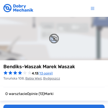
Item
Bendiks-Waszak Marek Waszak
1
of
4.13
(13 opinii)
0
Toruńska 108,
Babia Wieś
,
Bydgoszcz
O warsztacie
Opinie
(13)
Marki