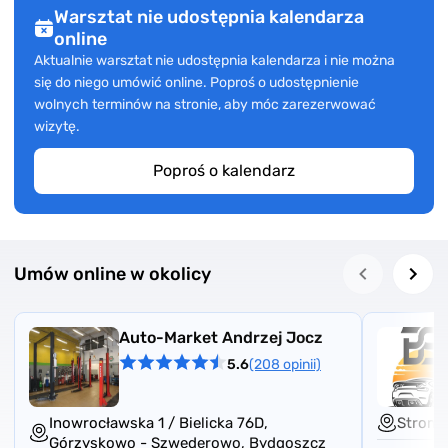
Warsztat nie udostępnia kalendarza
online
Aktualnie warsztat nie udostępnia kalendarza i nie można
się do niego umówić online. Poproś o udostępnienie
wolnych terminów na stronie, aby móc zarezerwować
wizytę.
Poproś o kalendarz
Umów online w okolicy
Auto-Market Andrzej Jocz
5.6
(208 opinii)
Inowrocławska 1 / Bielicka 76D,
Stroma
Górzyskowo - Szwederowo
,
Bydgoszcz