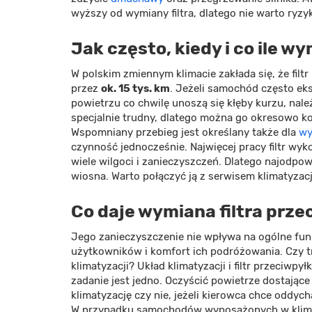
wyższy od wymiany filtra, dlatego nie warto ryz
Jak często, kiedy i co ile w
W polskim zmiennym klimacie zakłada się, że filt
przez
ok. 15 tys. km
. Jeżeli samochód często ek
powietrzu co chwilę unoszą się kłęby kurzu, należ
specjalnie trudny, dlatego można go okresowo 
Wspomniany przebieg jest określany także dla
wy
czynność jednocześnie. Najwięcej pracy filtr wyko
wiele wilgoci i zanieczyszczeń. Dlatego najodpow
wiosna. Warto połączyć ją z serwisem klimatyzacj
Co daje wymiana filtra prz
Jego zanieczyszczenie nie wpływa na ogólne fu
użytkowników i komfort ich podróżowania. Czy t
klimatyzacji? Układ klimatyzacji i filtr przeciw
zadanie jest jedno. Oczyścić powietrze dostają
klimatyzację czy nie, jeżeli kierowca chce oddy
W przypadku samochodów wyposażonych w klimaty