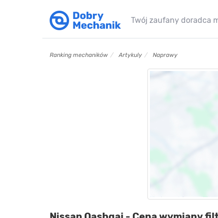
Twój zaufany doradca 
Ranking mechaników
Artykuly
Naprawy
Nissan Qashqai - Cena wymiany fi