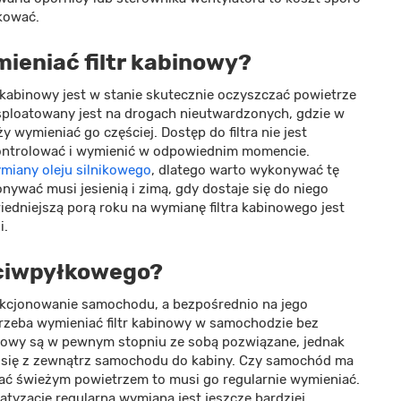
ykować.
ymieniać filtr kabinowy?
r kabinowy jest w stanie skutecznie oczyszczać powietrze
sploatowany jest na drogach nieutwardzonych, gdzie w
y wymieniać go częściej. Dostęp do filtra nie jest
kontrolować i wymienić w odpowiednim momencie.
miany oleju silnikowego
, dlatego warto wykonywać tę
nywać musi jesienią i zimą, gdy dostaje się do niego
iedniejszą porą roku na wymianę filtra kabinowego jest
i.
eciwpyłkowego?
nkcjonowanie samochodu, a bezpośrednio na jego
rzeba wymieniać filtr kabinowy w samochodzie bez
pyłkowy są w pewnym stopniu ze sobą pozwiązane, jednak
ce się z zewnątrz samochodu do kabiny. Czy samochód ma
chać świeżym powietrzem to musi go regularnie wymieniać.
zację regularna wymiana jest jeszcze bardziej