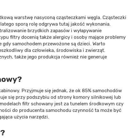
tkową warstwę nasyconą cząsteczkami węgla. Cząsteczki
latego sporą rolę odgrywa tutaj jakość wykonania.
ralizowanie brzydkich zapasów i wyłapywanie
pu filtry docenią także alergicy i osoby mające problemy
e gdy samochodem przewożone są dzieci. Warto
eszkodliwy dla człowieka, środowiska i zwierząt.
nych, także jego produkcja również nie generuje
inowy?
kabinowy. Przyjmuje się jednak, że ok 85% samochodów
duje się przy podszybiu od strony komory silnikowej lub
 modelach filtr schowany jest za tunelem środkowym czy
żności do producenta samochodu czynność ta może być
ająca użycia narzędzi.
y?