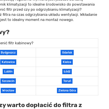
nik klimatyzacji to idealne środowisko do powstawania
ić filtr przed czy po odgrzybianiu klimatyzacji?
filtra na czas odgrzybiania układu wentylacji. Wkładanie
ęc jest to idealny moment na montaż nowego.
owy?
enić filtr kabinowy?
Bydgoszcz
Gdańsk
Katowice
Kielce
Lublin
Łódź
Szczecin
Toruń
Wrocław
Zielona Góra
zy warto dopłacić do filtra z