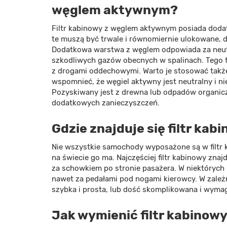
węglem aktywnym?
Filtr kabinowy z węglem aktywnym posiada doda
te muszą być trwale i równomiernie ulokowane, d
Dodatkowa warstwa z węglem odpowiada za neut
szkodliwych gazów obecnych w spalinach. Tego ty
z drogami oddechowymi. Warto je stosować takż
wspomnieć, że węgiel aktywny jest neutralny i ni
Pozyskiwany jest z drewna lub odpadów organicz
dodatkowych zanieczyszczeń.
Gdzie znajduje się filtr kab
Nie wszystkie samochody wyposażone są w filtr 
na świecie go ma. Najczęściej filtr kabinowy znaj
za schowkiem po stronie pasażera. W niektórych
nawet za pedałami pod nogami kierowcy. W zale
szybka i prosta, lub dość skomplikowana i wymag
Jak wymienić filtr kabinow