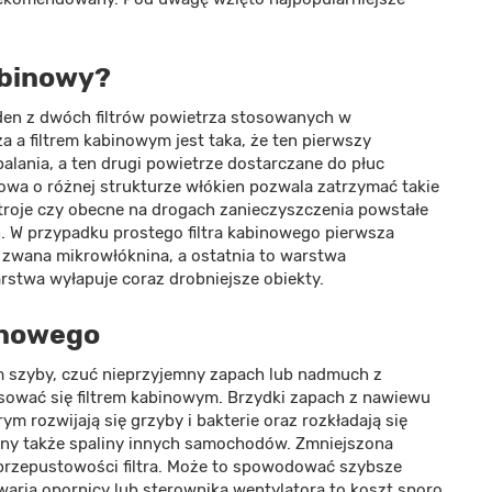
kabinowy?
den z dwóch filtrów powietrza stosowanych w
 a filtrem kabinowym jest taka, że ten pierwszy
alania, a ten drugi powietrze dostarczane do płuc
wa o różnej strukturze włókien pozwala zatrzymać takie
ustroje czy obecne na drogach zanieczyszczenia powstałe
. W przypadku prostego filtra kabinowego pierwsza
ak zwana mikrowłóknina, a ostatnia to warstwa
rstwa wyłapuje coraz drobniejsze obiekty.
inowego
m szyby, czuć nieprzyjemny zapach lub nadmuch z
resować się filtrem kabinowym. Brzydki zapach z nawiewu
 rozwijają się grzyby i bakterie oraz rozkładają się
biny także spaliny innych samochodów. Zmniejszona
rzepustowości filtra. Może to spowodować szybsze
waria opornicy lub sterownika wentylatora to koszt sporo