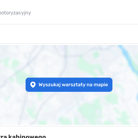
motoryzacyjny
ltra kabinowego