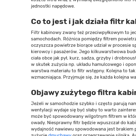
jednostki napędowe.
Co to jest i jak działa filtr 
Filtr kabinowy zwany też przeciwpyłkowym to je
samochodach. Różnica pomiędzy filtrem powietrza
oczyszcza powietrze biorące udział w procesie sp
kierowcy i pasażerów. Jego kilkuwarstwowa budo
ciała obce jak pył, kurz, sadza, grzyby i drobno
w skutek zużycia np. układu hamulcowego i opon
warstwa materiału to filtr wstępny. Kolejna to t
wzmacniająca. Przyjmuje się, że każda kolejna wa
Objawy zużytego filtra kab
Jeżeli w samochodzie szybko i często parują na
wentylacji wydaje się być słaby to warto zainte
może być spowodowany wilgotnym filtrem w którym
owady. Niesprawny filtr będzie wpuszczał do ka
wydajność nawiewu spowodowana jest brakiem p
zużycie
dmuchawy
oraz przegrzewanie silnika. A