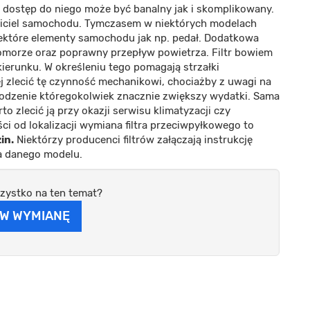
e dostęp do niego może być banalny jak i skomplikowany.
aściciel samochodu. Tymczasem w niektórych modelach
iektóre elementy samochodu jak np. pedał. Dodatkowa
komorze oraz poprawny przepływ powietrza. Filtr bowiem
ierunku. W określeniu tego pomagają strzałki
ej zlecić tę czynność mechanikowi, chociażby z uwagi na
dzenie któregokolwiek znacznie zwiększy wydatki. Sama
to zlecić ją przy okazji serwisu klimatyzacji czy
i od lokalizacji wymiana filtra przeciwpyłkowego to
in.
Niektórzy producenci filtrów załączają instrukcję
a danego modelu.
zystko na ten temat?
W WYMIANĘ