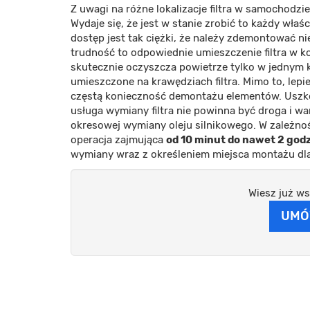
Z uwagi na różne lokalizacje filtra w samochodzi
Wydaje się, że jest w stanie zrobić to każdy wł
dostęp jest tak ciężki, że należy zdemontować n
trudność to odpowiednie umieszczenie filtra w 
skutecznie oczyszcza powietrze tylko w jednym k
umieszczone na krawędziach filtra. Mimo to, lepi
częstą konieczność demontażu elementów. Uszko
usługa wymiany filtra nie powinna być droga i war
okresowej wymiany oleju silnikowego. W zależnośc
operacja zajmująca
od 10 minut do nawet 2 godz
wymiany wraz z określeniem miejsca montażu dl
Wiesz już ws
UMÓ