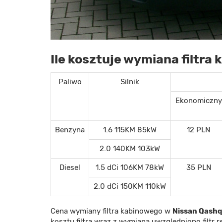
Ile kosztuje wymiana filtra
Paliwo
Silnik
Ekonomiczny
Benzyna
1.6 115KM 85kW
12 PLN
2.0 140KM 103kW
Diesel
1.5 dCi 106KM 78kW
35 PLN
2.0 dCi 150KM 110kW
Cena wymiany filtra kabinowego w
Nissan Qashq
kosztu filtra wraz z wymianą uwzględniono filt