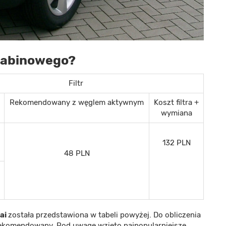
 kabinowego?
Filtr
Rekomendowany z węglem aktywnym
Koszt filtra +
wymiana
132 PLN
48 PLN
ai
została przedstawiona w tabeli powyżej. Do obliczenia
r rekomendowany. Pod uwagę wzięto najpopularniejsze