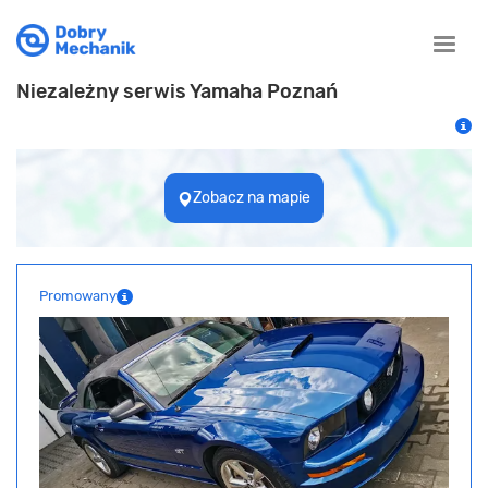
Toggle
naviga
Niezależny serwis Yamaha Poznań
Zobacz na mapie
Promowany