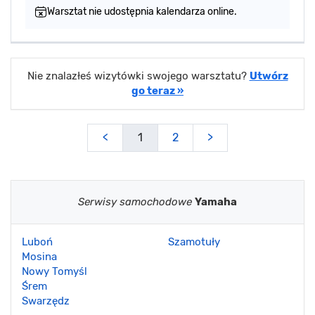
Warsztat nie udostępnia kalendarza online.
Nie znalazłeś wizytówki swojego warsztatu?
Utwórz
go teraz »
<
1
2
>
Serwisy samochodowe
Yamaha
Luboń
Szamotuły
Mosina
Nowy Tomyśl
Śrem
Swarzędz