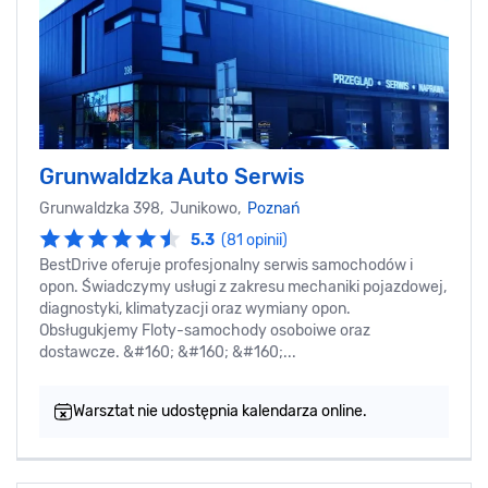
Grunwaldzka Auto Serwis
Grunwaldzka 398, Junikowo,
Poznań
5.3
(81 opinii)
BestDrive oferuje profesjonalny serwis samochodów i
opon. Świadczymy usługi z zakresu mechaniki pojazdowej,
diagnostyki, klimatyzacji oraz wymiany opon.
Obsługukjemy Floty-samochody osoboiwe oraz
dostawcze. &#160; &#160; &#160;...
Warsztat nie udostępnia kalendarza online.