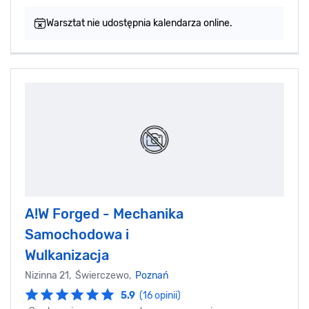
Warsztat nie udostępnia kalendarza online.
A!W Forged - Mechanika
Samochodowa i
Wulkanizacja
Nizinna 21, Świerczewo,
Poznań
5.9
(16 opinii)