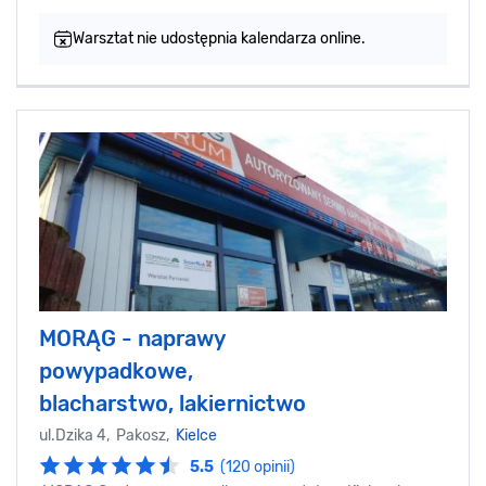
Warsztat nie udostępnia kalendarza online.
MORĄG - naprawy
powypadkowe,
blacharstwo, lakiernictwo
ul.Dzika 4, Pakosz,
Kielce
5.5
(120 opinii)