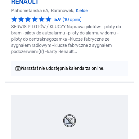
RENAULT
Mahometańska 6A, Baranówek,
Kielce
5.9
(10 opinii)
SERWIS PILOTÓW / KLUCZY Naprawa pilotów: -piloty do
bram -piloty do autoalarmu -piloty do alarmu w domu -
piloty do centraknegozamka -klucze fabryczne ze
sygnałem radiowym -klucze fabryczne z sygnałem
podczerwieni (Ir) -karty Renault...
Warsztat nie udostępnia kalendarza online.