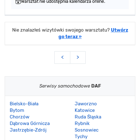
Warsztat nie udostępnia kalendarza online.
Nie znalazłeś wizytówki swojego warsztatu?
Utwórz
go teraz »
<
>
Serwisy samochodowe
DAF
Bielsko-Biała
Jaworzno
Bytom
Katowice
Chorzów
Ruda Śląska
Dąbrowa Górnicza
Rybnik
Jastrzębie-Zdrój
Sosnowiec
Tychy