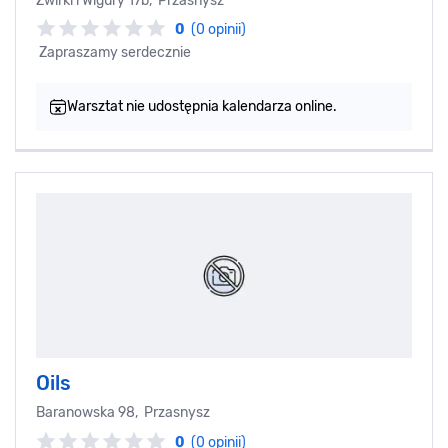
Żwirki i Wigury 17b, Przasnysz
0
(0 opinii)
Zapraszamy serdecznie
Warsztat nie udostępnia kalendarza online.
Oils
Baranowska 98, Przasnysz
0
(0 opinii)