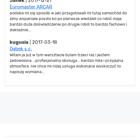
Janek
| 2017-12-21
Euromaster ARCAR
podoba mi się sposób w jaki przygotowali mi tutaj samochód do
zimy wspaniale poszło bo po pierwsze wiedzieli co robić maja
bardzo duże doświadczenie po drugie robili to bardzo fachowo i
dokładnie...
kugusia
| 2017-03-18
Dąbek s.c.
Witam ja już w tym warsztacie bylam trzeci raz i jestem
zadowolona ...profesjonalna obsługa .. bardzo miła i przyjazna
atmosfera. nie chce mi niżej usługa wykonana wyskoczyć to
napiszę wymiana...