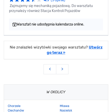
4.7
(3 opinie)
Zajmujemy się mechaniką pojazdową. Do warsztatu
przynależy również Stacja Kontroli Pojazdów
Warsztat nie udostępnia kalendarza online.
Nie znalazłeś wizytówki swojego warsztatu?
Utwórz
go teraz »
<
>
W OKOLICY
Chorzele
Mława
Ciechanów
Nasielsk