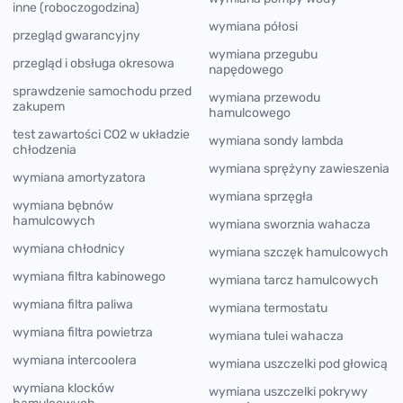
inne (roboczogodzina)
wymiana półosi
przegląd gwarancyjny
wymiana przegubu
przegląd i obsługa okresowa
napędowego
sprawdzenie samochodu przed
wymiana przewodu
zakupem
hamulcowego
test zawartości CO2 w układzie
wymiana sondy lambda
chłodzenia
wymiana sprężyny zawieszenia
wymiana amortyzatora
wymiana sprzęgła
wymiana bębnów
hamulcowych
wymiana sworznia wahacza
wymiana chłodnicy
wymiana szczęk hamulcowych
wymiana filtra kabinowego
wymiana tarcz hamulcowych
wymiana filtra paliwa
wymiana termostatu
wymiana filtra powietrza
wymiana tulei wahacza
wymiana intercoolera
wymiana uszczelki pod głowicą
wymiana klocków
wymiana uszczelki pokrywy