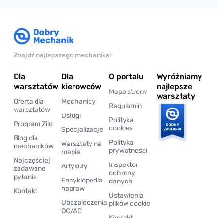
Znajdź najlepszego mechanika!
Dla
Dla
O portalu
Wyróżniamy
warsztatów
kierowców
najlepsze
Mapa strony
warsztaty
Oferta dla
Mechanicy
Regulamin
warsztatów
Usługi
Polityka
Program Zilo
cookies
Specjalizacje
Blog dla
Polityka
Warsztaty na
mechaników
prywatności
mapie
Najczęściej
Inspektor
Artykuły
zadawane
ochrony
pytania
Encyklopedia
danych
napraw
Kontakt
Ustawienia
Ubezpieczenia
plików cookie
OC/AC
Kontakt