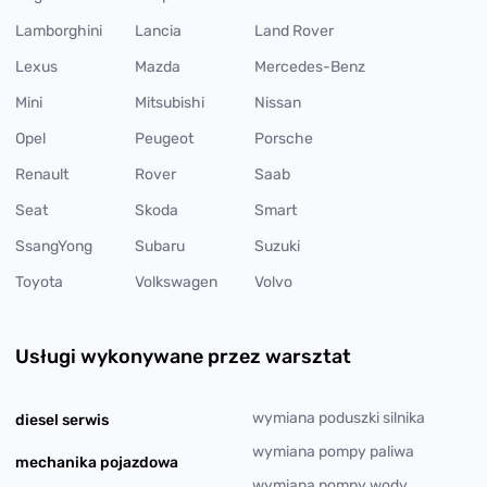
Lamborghini
Lancia
Land Rover
Lexus
Mazda
Mercedes-Benz
Mini
Mitsubishi
Nissan
Opel
Peugeot
Porsche
Renault
Rover
Saab
Seat
Skoda
Smart
SsangYong
Subaru
Suzuki
Toyota
Volkswagen
Volvo
Usługi wykonywane przez warsztat
wymiana poduszki silnika
diesel serwis
wymiana pompy paliwa
mechanika pojazdowa
wymiana pompy wody