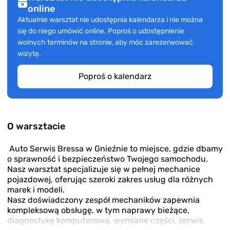
online
Aktualnie warsztat nie udostępnia kalendarza i nie można
się do niego umówić online. Poproś o udostępnienie
wolnych terminów na stronie, aby móc zarezerwować
wizytę.
Poproś o kalendarz
O warsztacie
Auto Serwis Bressa w Gnieźnie to miejsce, gdzie dbamy
o sprawność i bezpieczeństwo Twojego samochodu.
Nasz warsztat specjalizuje się w pełnej mechanice
pojazdowej, oferując szeroki zakres usług dla różnych
marek i modeli.
Nasz doświadczony zespół mechaników zapewnia
kompleksową obsługę, w tym naprawy bieżące,
diagnostykę komputerową, wymianę części, serwis