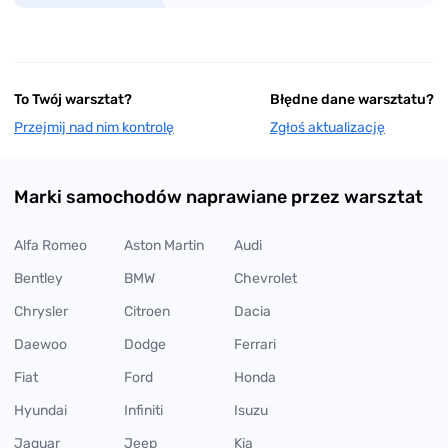
To Twój warsztat?
Błędne dane warsztatu?
Przejmij nad nim kontrolę
Zgłoś aktualizację
Marki samochodów naprawiane przez warsztat
Alfa Romeo
Aston Martin
Audi
Bentley
BMW
Chevrolet
Chrysler
Citroen
Dacia
Daewoo
Dodge
Ferrari
Fiat
Ford
Honda
Hyundai
Infiniti
Isuzu
Jaguar
Jeep
Kia