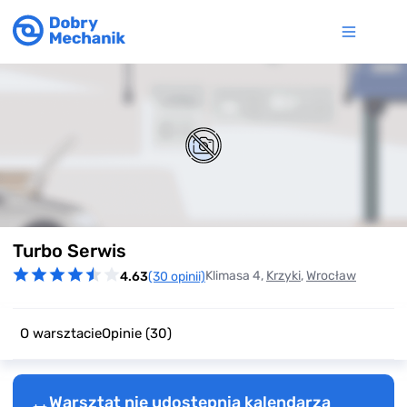
Item
Turbo Serwis
1
of
Klimasa 4,
Krzyki
,
Wrocław
4.63
(30 opinii)
0
O warsztacie
Opinie
(30)
Warsztat nie udostępnia kalendarza