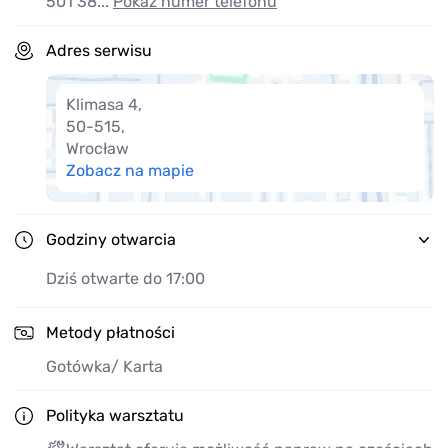
Wyróżniają nas restrykcyjne procedury i techniki
501 38...
Pokaż numer telefonu
naprawcze.
Adres serwisu
Oferujemy produkty o najwyższej jakości,
uznanych światowych marek.
Klimasa 4
,
Jako nieliczni w branży możemy pochwalić
50-515
,
się certyfikatem Systemu Zarządzania Jakością
Wrocław
zgodnie z PN-EN ISO 9001:2009
Zobacz na mapie
Godziny otwarcia
Dziś otwarte do 17:00
Metody płatności
Gotówka
/ Karta
Polityka warsztatu