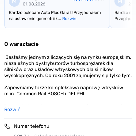
M
M
01.08.2026
23.
Bardzo polecam Auto Plus Garaż! Przyjechałem
Bardzo mił
na ustawienie geometrii k...
Rozwiń
Przegląd au
Item
1
of
O warsztacie
3
Jesteśmy jednym z liczących się na rynku europejskim,
niezależnych dystrybutorów turbosprężarek dla
silników oraz układów wtryskowych dla silników
wysokoprężnych. Od roku 2001 zajmujemy się tylko tym.
Zapewniamy także kompleksową naprawę wtrysków
m.in. Common Rail BOSCH i DELPHI
Naszymi atutami są nowoczesny park maszynowy do
Rozwiń
regeneracji turbosprężarek
i układów wtryskowych oraz wykwalifikowany personel,
na którego pomoc zawsze można liczyć.Silnik
Numer telefonu