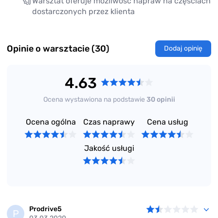
Warsztat oferuje możliwość napraw na częściach
dostarczonych przez klienta
Opinie o warsztacie (30)
Dodaj opinię
4.63
Ocena wystawiona na podstawie
30 opinii
Ocena ogólna
Czas naprawy
Cena usług
Jakość usługi
Prodrive5
P