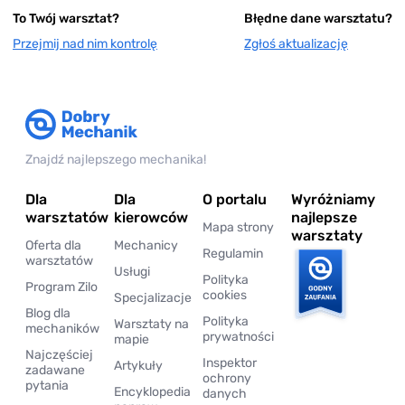
To Twój warsztat?
Błędne dane warsztatu?
Przejmij nad nim kontrolę
Zgłoś aktualizację
Znajdź najlepszego mechanika!
Dla
Dla
O portalu
Wyróżniamy
warsztatów
kierowców
najlepsze
Mapa strony
warsztaty
Oferta dla
Mechanicy
Regulamin
warsztatów
Usługi
Polityka
Program Zilo
cookies
Specjalizacje
Blog dla
Polityka
Warsztaty na
mechaników
prywatności
mapie
Najczęściej
Inspektor
Artykuły
zadawane
ochrony
pytania
Encyklopedia
danych