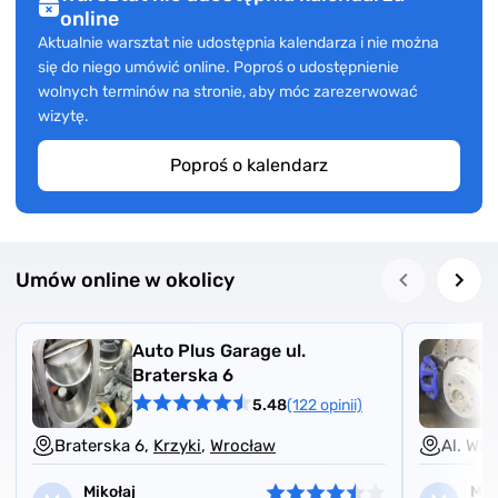
online
Aktualnie warsztat nie udostępnia kalendarza i nie można
się do niego umówić online. Poproś o udostępnienie
wolnych terminów na stronie, aby móc zarezerwować
wizytę.
Poproś o kalendarz
Umów online w okolicy
Auto Plus Garage ul.
Braterska 6
5.48
(122 opinii)
Braterska 6,
Krzyki
,
Wrocław
Al. Wi
Mikołaj
Mal