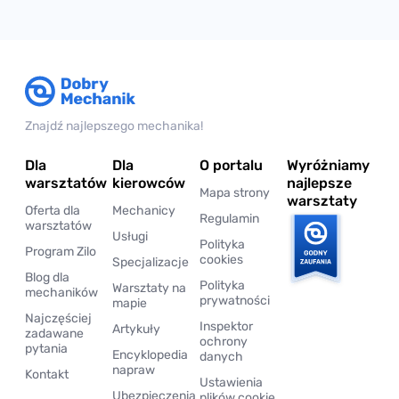
Znajdź najlepszego mechanika!
Dla
Dla
O portalu
Wyróżniamy
warsztatów
kierowców
najlepsze
Mapa strony
warsztaty
Oferta dla
Mechanicy
Regulamin
warsztatów
Usługi
Polityka
Program Zilo
cookies
Specjalizacje
Blog dla
Polityka
Warsztaty na
mechaników
prywatności
mapie
Najczęściej
Inspektor
Artykuły
zadawane
ochrony
pytania
Encyklopedia
danych
napraw
Kontakt
Ustawienia
Ubezpieczenia
plików cookie