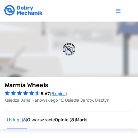
Item
Warmia Wheels
1
of
5.67
(8 opinii)
0
Księdza Jana Hanowskiego 16,
Osiedle Jaroty
,
Olsztyn
Usługi
(6)
O warsztacie
Opinie
(8)
Marki