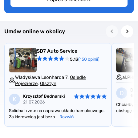
Umów online w okolicy
SD7 Auto Service
5.13
(150 opinii)
Władysława Leonharda 7,
Osiedle
al.Piłs
Pojezierze
,
Olsztyn
Dm
D
15.
Krzysztof Bednarski
K
21.07.2026
Chciałbym 
Solidna i rzetelna naprawa układu hamulcowego.
obsługę i 
Za kierownicą jest bezp...
Rozwiń
Item
1