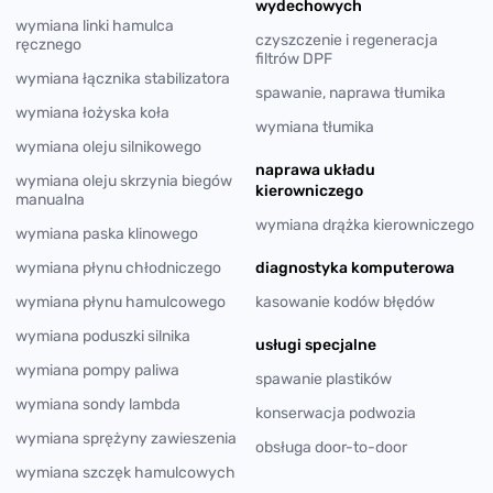
wydechowych
wymiana linki hamulca
czyszczenie i regeneracja
ręcznego
filtrów DPF
wymiana łącznika stabilizatora
spawanie, naprawa tłumika
wymiana łożyska koła
wymiana tłumika
wymiana oleju silnikowego
naprawa układu
wymiana oleju skrzynia biegów
kierowniczego
manualna
wymiana drążka kierowniczego
wymiana paska klinowego
wymiana płynu chłodniczego
diagnostyka komputerowa
wymiana płynu hamulcowego
kasowanie kodów błędów
wymiana poduszki silnika
usługi specjalne
wymiana pompy paliwa
spawanie plastików
wymiana sondy lambda
konserwacja podwozia
wymiana sprężyny zawieszenia
obsługa door-to-door
wymiana szczęk hamulcowych