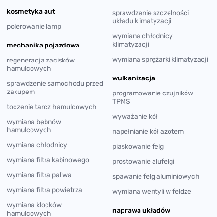
kosmetyka aut
sprawdzenie szczelności
układu klimatyzacji
polerowanie lamp
wymiana chłodnicy
klimatyzacji
mechanika pojazdowa
wymiana sprężarki klimatyzacji
regeneracja zacisków
hamulcowych
wulkanizacja
sprawdzenie samochodu przed
zakupem
programowanie czujników
TPMS
toczenie tarcz hamulcowych
wyważanie kół
wymiana bębnów
hamulcowych
napełnianie kół azotem
wymiana chłodnicy
piaskowanie felg
wymiana filtra kabinowego
prostowanie alufelgi
wymiana filtra paliwa
spawanie felg aluminiowych
wymiana filtra powietrza
wymiana wentyli w feldze
wymiana klocków
naprawa układów
hamulcowych