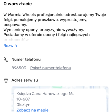
of
O warsztacie
2
W Warmia Wheels profesjonalnie odrestaurujemy Twoje
felgi, pomalujemy proszkowo, wyprostujemy,
pospawamy.
Wymienimy opony, precyzyjnie wyważymy.
Posiadamy w ofercie opony i felgi najlepszych
producentów.
Rozwiń
Numer telefonu
896503...
Pokaż numer telefonu
Adres serwisu
Księdza Jana Hanowskiego 16
,
10-687
,
Olsztyn
Zobacz na mapie