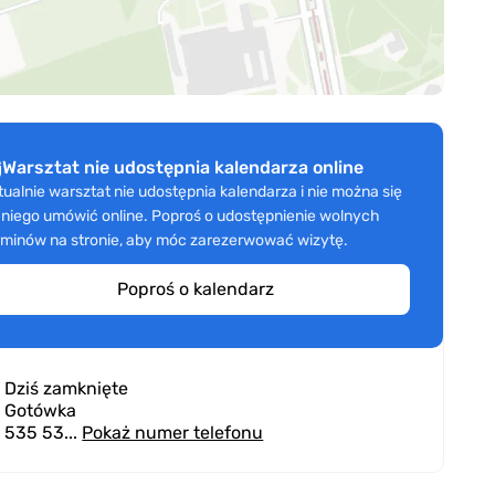
Warsztat nie udostępnia kalendarza online
tualnie warsztat nie udostępnia kalendarza i nie można się
 niego umówić online. Poproś o udostępnienie wolnych
rminów na stronie, aby móc zarezerwować wizytę.
Poproś o kalendarz
Dziś zamknięte
Gotówka
535 53...
Pokaż numer telefonu