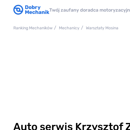
Twój zaufany doradca motoryzacyj
Ranking Mechaników
Mechanicy
Warsztaty Mosina
Auto serwis Krzysztof 