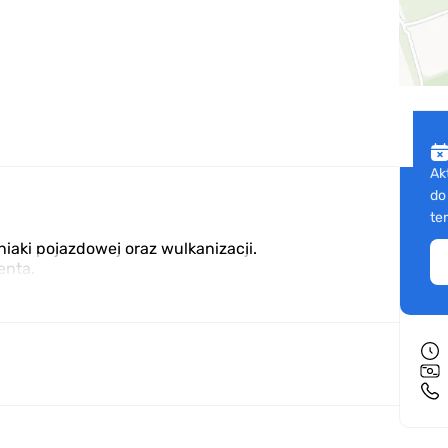
Ak
do
te
aki pojazdowej oraz wulkanizacji.
enta.