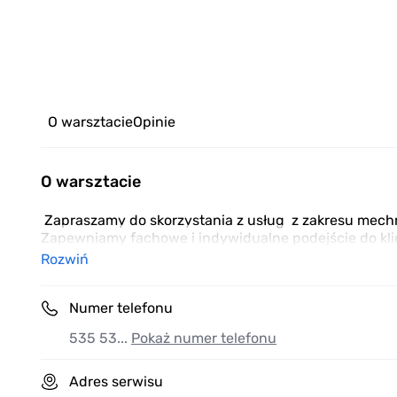
O warsztacie
Opinie
O warsztacie
Zapraszamy do skorzystania z usług z zakresu mechni
Zapewniamy fachowe i indywidualne podejście do kli
Rozwiń
Numer telefonu
535 53...
Pokaż numer telefonu
Adres serwisu