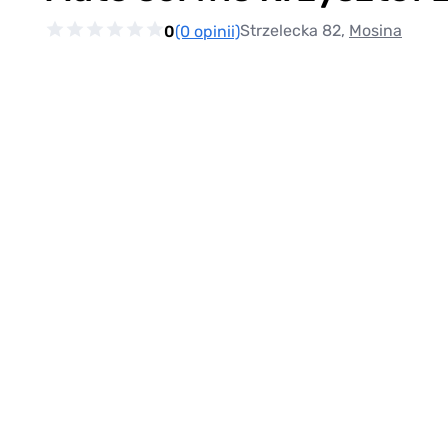
Strzelecka 82,
Mosina
0
(0 opinii)
Item
1
of
0