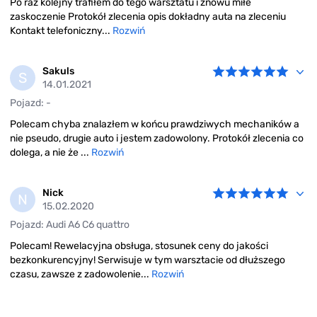
Po raz kolejny trafiłem do tego warsztatu i znowu miłe
zaskoczenie Protokół zlecenia opis dokładny auta na zleceniu
Kontakt telefoniczny...
Rozwiń
Sakuls
S
14.01.2021
Pojazd: -
Polecam chyba znalazłem w końcu prawdziwych mechaników a
nie pseudo, drugie auto i jestem zadowolony. Protokół zlecenia co
dolega, a nie że ...
Rozwiń
Nick
N
15.02.2020
Pojazd: Audi A6 C6 quattro
Polecam! Rewelacyjna obsługa, stosunek ceny do jakości
bezkonkurencyjny! Serwisuje w tym warsztacie od dłuższego
czasu, zawsze z zadowolenie...
Rozwiń