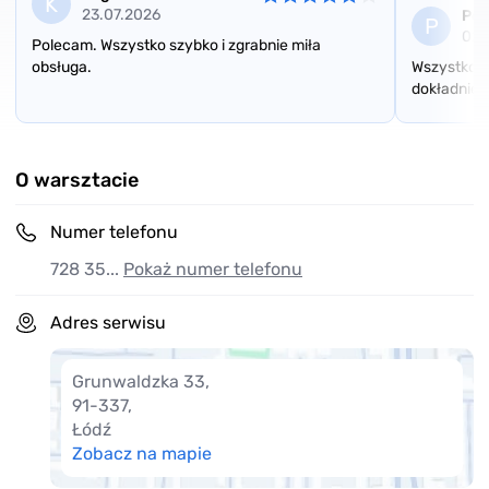
K
23.07.2026
Pet
P
02.
Polecam. Wszystko szybko i zgrabnie miła
obsługa.
Wszystko w
dokładnie i
Item
1
of
O warsztacie
3
Numer telefonu
728 35...
Pokaż numer telefonu
Adres serwisu
Grunwaldzka 33
,
91-337
,
Łódź
Zobacz na mapie