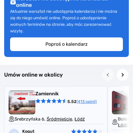
online
Aktualnie warsztat nie udostępnia kalendarza i nie można
się do niego umówić online. Poproś o udostępnienie
wolnych terminów na stronie, aby móc zarezerwować
wizytę.
Poproś o kalendarz
Umów online w okolicy
Zamiennik
5.52
(413 opinii)
Srebrzyńska 6,
Śródmieście
,
Łódź
Bolesł
Łódź
Kogut