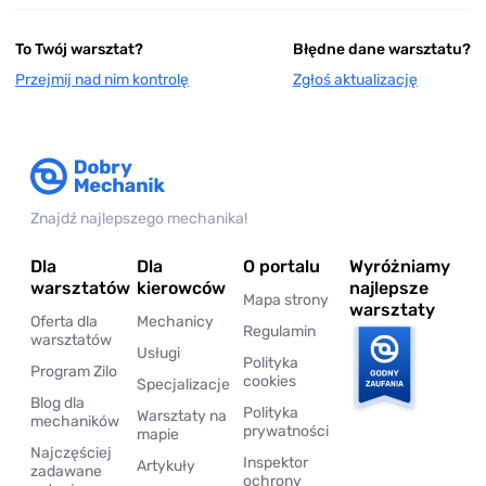
To Twój warsztat?
Błędne dane warsztatu?
Przejmij nad nim kontrolę
Zgłoś aktualizację
Znajdź najlepszego mechanika!
Dla
Dla
O portalu
Wyróżniamy
warsztatów
kierowców
najlepsze
Mapa strony
warsztaty
Oferta dla
Mechanicy
Regulamin
warsztatów
Usługi
Polityka
Program Zilo
cookies
Specjalizacje
Blog dla
Polityka
Warsztaty na
mechaników
prywatności
mapie
Najczęściej
Inspektor
Artykuły
zadawane
ochrony