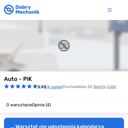
Item
Auto - PiK
1
of
Grunwaldzka 33,
Bałuty
,
Łódź
5.92
(4 opinie)
0
O warsztacie
Opinie
(4)
Warsztat nie udostępnia kalendarza