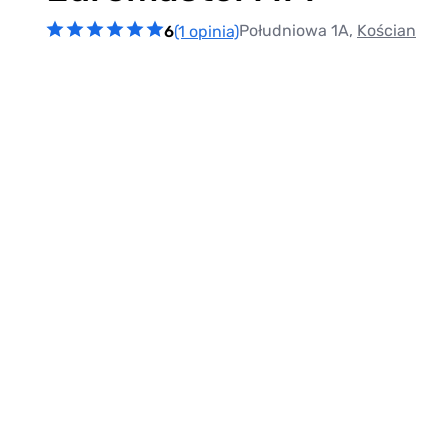
Południowa 1A,
Kościan
6
(1 opinia)
Item
1
of
0