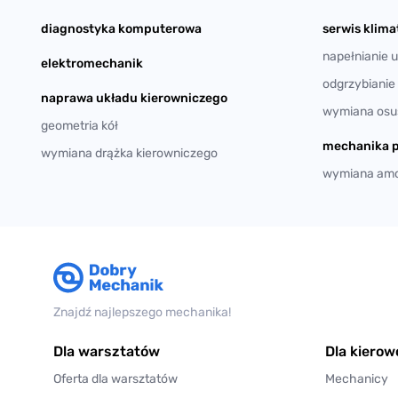
diagnostyka komputerowa
serwis klim
napełnianie 
elektromechanik
odgrzybianie
naprawa układu kierowniczego
wymiana osus
geometria kół
mechanika 
wymiana drążka kierowniczego
wymiana amo
Znajdź najlepszego mechanika!
Dla warsztatów
Dla kiero
Oferta dla warsztatów
Mechanicy