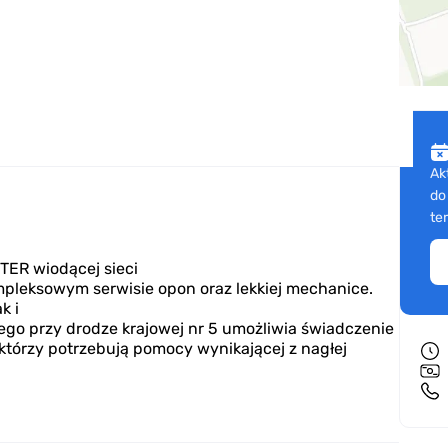
Ak
do
te
TER wiodącej sieci
mpleksowym serwisie opon oraz lekkiej mechanice.
k i
go przy drodze krajowej nr 5 umożliwia świadczenie
 którzy potrzebują pomocy wynikającej z nagłej