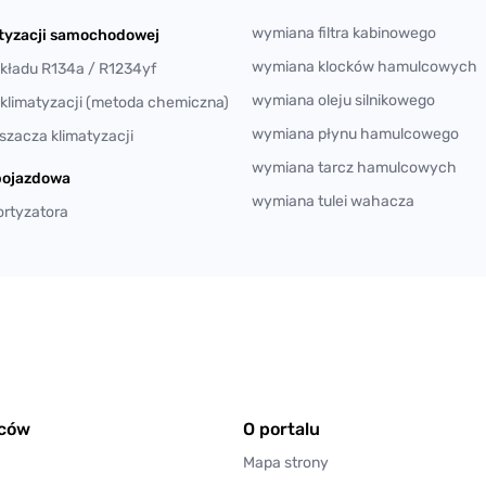
wymiana filtra kabinowego
atyzacji samochodowej
wymiana klocków hamulcowych
układu R134a / R1234yf
wymiana oleju silnikowego
 klimatyzacji (metoda chemiczna)
wymiana płynu hamulcowego
zacza klimatyzacji
wymiana tarcz hamulcowych
pojazdowa
wymiana tulei wahacza
rtyzatora
wców
O portalu
Mapa strony