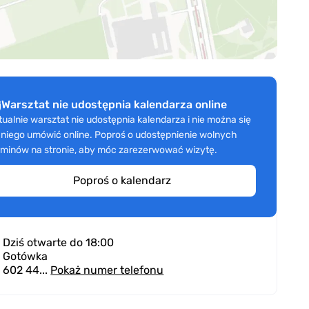
Warsztat nie udostępnia kalendarza online
tualnie warsztat nie udostępnia kalendarza i nie można się
 niego umówić online. Poproś o udostępnienie wolnych
rminów na stronie, aby móc zarezerwować wizytę.
Poproś o kalendarz
Dziś otwarte do 18:00
Gotówka
602 44...
Pokaż numer telefonu