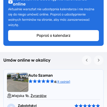
online
Aktualnie warsztat nie udostępnia kalendarza i nie można
się do niego umówić online. Poproś o udostępnienie
wolnych terminów na stronie, aby móc zarezerwować
wizytę.
Poproś o kalendarz
Umów online w okolicy
Auto Szaman
6
(4 opinie)
Wiejska 1b,
Żyrardów
Zabolotskyi