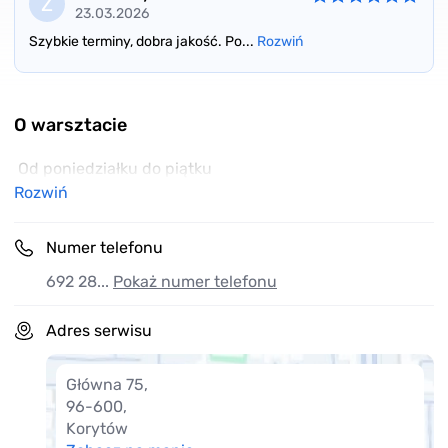
Z
23.03.2026
Szybkie terminy, dobra jakość. Po...
Rozwiń
Item
1
of
O warsztacie
1
Od poniedziałku do piątku
Rozwiń
Numer telefonu
692 28...
Pokaż numer telefonu
Adres serwisu
Główna 75
,
96-600
,
Korytów