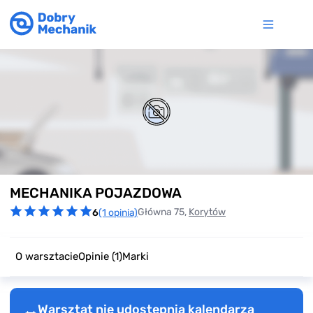
Item
MECHANIKA POJAZDOWA
1
of
Główna 75,
Korytów
6
(1 opinia)
0
O warsztacie
Opinie
(1)
Marki
Warsztat nie udostępnia kalendarza