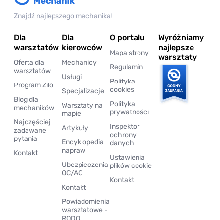
Znajdź najlepszego mechanika!
Dla
Dla
O portalu
Wyróżniamy
warsztatów
kierowców
najlepsze
Mapa strony
warsztaty
Oferta dla
Mechanicy
Regulamin
warsztatów
Usługi
Polityka
Program Zilo
cookies
Specjalizacje
Blog dla
Polityka
Warsztaty na
mechaników
prywatności
mapie
Najczęściej
Inspektor
Artykuły
zadawane
ochrony
pytania
Encyklopedia
danych
napraw
Kontakt
Ustawienia
Ubezpieczenia
plików cookie
OC/AC
Kontakt
Kontakt
Powiadomienia
warsztatowe -
RODO