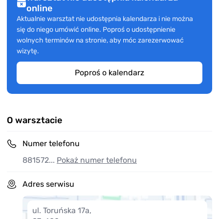
online
Aktualnie warsztat nie udostępnia kalendarza i nie można
się do niego umówić online. Poproś o udostępnienie
wolnych terminów na stronie, aby móc zarezerwować
wizytę.
Poproś o kalendarz
O warsztacie
Numer telefonu
881572...
Pokaż numer telefonu
Adres serwisu
ul. Toruńska 17a
,