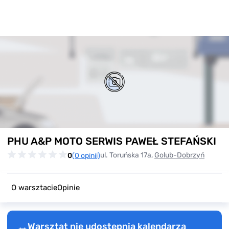
Item
PHU A&P MOTO SERWIS PAWEŁ STEFAŃSKI
1
of
ul. Toruńska 17a,
Golub-Dobrzyń
0
(0 opinii)
0
O warsztacie
Opinie
Warsztat nie udostępnia kalendarza