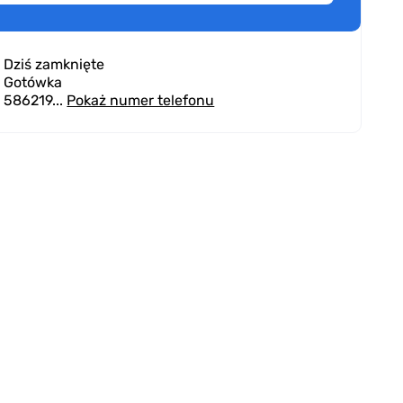
5.61
(155 opinii)
Dziś zamknięte
. Hutnicza 1,
Leszczynki
,
Gdynia
Gotówka
586219...
Pokaż numer telefonu
eljotbe
20.07.2026
na przewodów hamulcowych, wymiana oleju
y kontakt