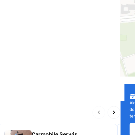
Ak
do
te
Carmobile Serwis