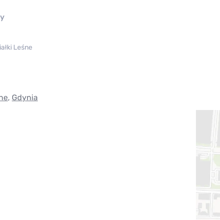
ny
iałki Leśne
śne
,
Gdynia