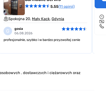
5.55
(11 opinii)
Spokojna 20,
Mały Kack
,
Gdynia
ul
gosia
G
E
06.08.2026
profesjonalnie, szybko i w bardzo przyzwoitej cenie
Wymia
.Dobr
osobowych , dostawczych i ciężarowych oraz