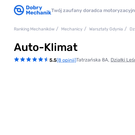
Twój zaufany doradca motoryzacyj
Ranking Mechaników
Mechanicy
Warsztaty Gdynia
Dz
Auto-Klimat
Tatrzańska 8A,
Działki Le
5.5
(8 opinii)
Item
1
of
0