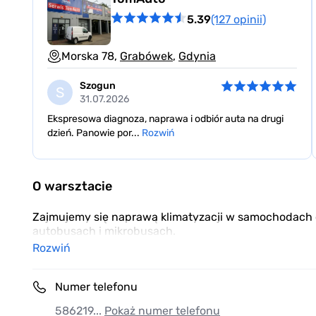
5.39
(127 opinii)
Morska 78,
Grabówek
,
Gdynia
Szogun
S
31.07.2026
Ekspresowa diagnoza, naprawa i odbiór auta na drugi
dzień. Panowie por...
Rozwiń
Item
1
O warsztacie
of
3
Zajmujemy się naprawą klimatyzacji w samochodach 
autobusach i mikrobusach.
Rozwiń
Numer telefonu
586219...
Pokaż numer telefonu