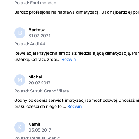
Pojazd: Ford mondeo
Bardzo profesjonalna naprawa klimatyzacji. Jak najbardziej p
Bartosz
B
31.03.2021
Pojazd: Audi A4
Rewelacja! Przyjechałem dziś z niedziałającą klimatyzacją. Pan
usterkę. Od razu zrobi...
Rozwiń
Michał
M
20.07.2017
Pojazd: Suzuki Grand Vitara
Godny polecenia serwis klimatyzacji samochodowej.Chociaż ni
braku części do niego to ...
Rozwiń
Kamil
K
05.05.2017
Pojazd: Renault Scenic