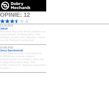
OPINIE: 12
14.10.2019
Jakub
Wymiana oleju oraz filtrów powietrza w
samochodzie. Profesjonalna i miła
obsługa, szybki czas naprawy i niskie
koszta. Polecam serdecznie!
22.08.2015
Jerzy Sanokowski
Przez wiele lat byłem mieszkańcem
RYBNIKA po zmianie miejsca
zamieszkania korzystałem wiele razy
z usług warsztatów Auto- Plus
ul.Pińczowska 54 .Naprawa wykonana
szybko i...