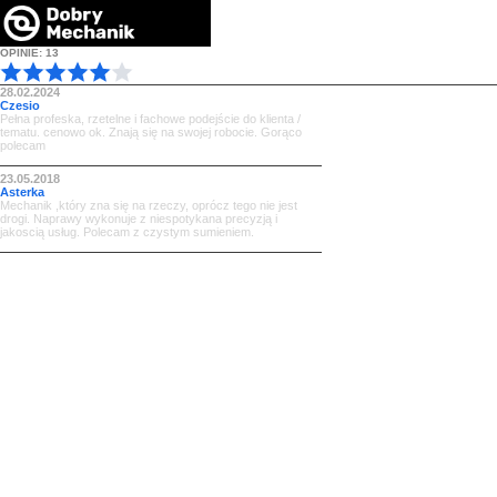
OPINIE: 13
28.02.2024
Czesio
Pełna profeska, rzetelne i fachowe podejście do klienta /
tematu. cenowo ok. Znają się na swojej robocie. Gorąco
polecam
23.05.2018
Asterka
Mechanik ,który zna się na rzeczy, oprócz tego nie jest
drogi. Naprawy wykonuje z niespotykana precyzją i
jakoscią usług. Polecam z czystym sumieniem.